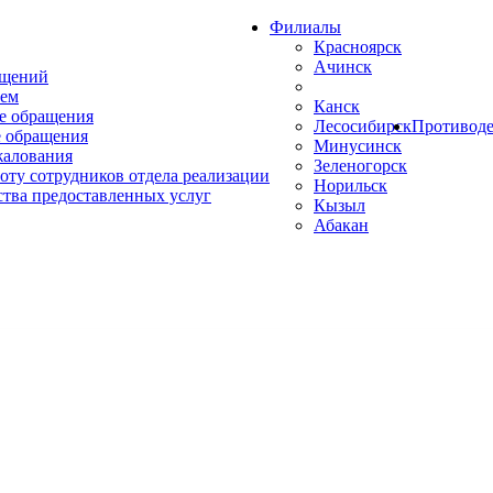
Филиалы
Красноярск
Ачинск
ащений
ем
Канск
е обращения
Лесосибирск
Противоде
 обращения
Минусинск
жалования
Зеленогорск
оту сотрудников отдела реализации
Норильск
ства предоставленных услуг
Кызыл
Абакан