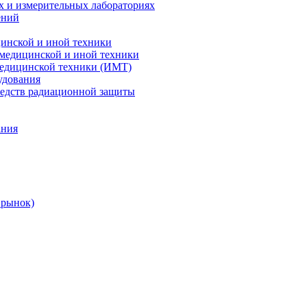
х и измерительных лабораториях
ений
цинской и иной техники
 медицинской и иной техники
 медицинской техники (ИМТ)
удования
редств радиационной защиты
ания
 рынок)