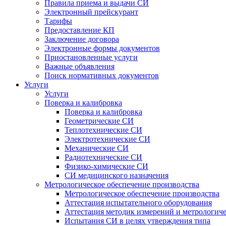
Правила приема и выдачи СИ
Электронный прейскурант
Тарифы
Предоставление КП
Заключение договора
Электронные формы документов
Приостановленные услуги
Важные объявления
Поиск нормативных документов
Услуги
Услуги
Поверка и калибровка
Поверка и калибровка
Геометрические СИ
Теплотехнические СИ
Электротехнические СИ
Механические СИ
Радиотехнические СИ
Физико-химические СИ
СИ медицинского назначения
Метрологическое обеспечение производства
Метрологическое обеспечение производства
Аттестация испытательного оборудования
Аттестация методик измерений и метрологиче
Испытания СИ в целях утверждения типа