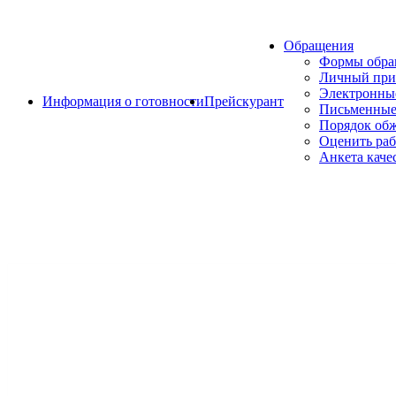
Обращения
Формы обр
Личный при
Электронны
Информация о готовности
Прейскурант
Письменные
Порядок об
Оценить раб
Анкета каче