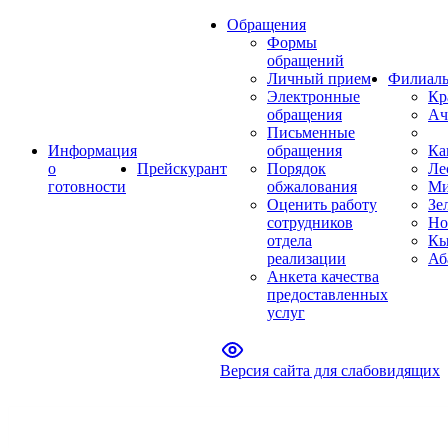
Обращения
Формы
обращений
Личный прием
Филиал
Электронные
Кр
обращения
Ач
Письменные
Информация
обращения
Ка
о
Прейскурант
Порядок
Ле
готовности
обжалования
Ми
Оценить работу
Зе
сотрудников
Но
отдела
Кы
реализации
Аб
Анкета качества
предоставленных
услуг
Версия сайта для слабовидящих