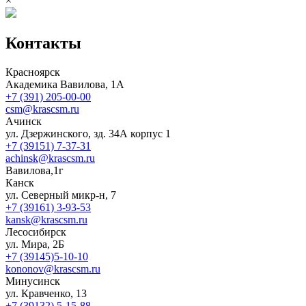
×
Контакты
Красноярск
Академика Вавилова, 1А
+7 (391) 205-00-00
csm@krascsm.ru
Ачинск
ул. Дзержинского, зд. 34А корпус 1
+7 (39151) 7-37-31
achinsk@krascsm.ru
Вавилова,1г
Канск
ул. Северный микр-н, 7
+7 (39161) 3-93-53
kansk@krascsm.ru
Лесосибирск
ул. Мира, 2Б
+7 (39145)5-10-10
kononov@krascsm.ru
Минусинск
ул. Кравченко, 13
+7 (39132) 5-15-88