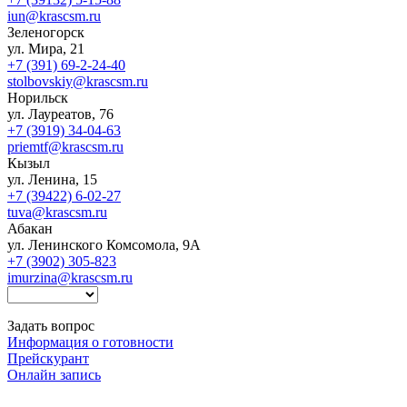
iun@krascsm.ru
Зеленогорск
ул. Мира, 21
+7 (391) 69-2-24-40
stolbovskiy@krascsm.ru
Норильск
ул. Лауреатов, 76
+7 (3919) 34-04-63
priemtf@krascsm.ru
Кызыл
ул. Ленина, 15
+7 (39422) 6-02-27
tuva@krascsm.ru
Абакан
ул. Ленинского Комсомола, 9А
+7 (3902) 305-823
imurzina@krascsm.ru
Задать вопрос
Информация о готовности
Прейскурант
Онлайн запись