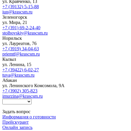
ул. Кравченко, 13
+7 (39132) 5-15-88
iun@krascsm.ru
Зеленогорск
ул. Мира, 21
+7 (391) 69-2-24-40
stolbovskiy@krascsm.ru
Норильск
ул. Лауреатов, 76
+7 (3919) 34-04-63
priemtf@krascsm.ru
Кызыл
ул. Ленина, 15
+7 (39422) 6-02-27
tuva@krascsm.ru
Абакан
ул. Ленинского Комсомола, 9А
+7 (3902) 305-823
imurzina@krascsm.ru
Задать вопрос
Информация о готовности
Прейскурант
Онлайн запись