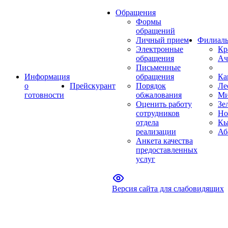
Обращения
Формы
обращений
Личный прием
Филиал
Электронные
Кр
обращения
Ач
Письменные
Информация
обращения
Ка
о
Прейскурант
Порядок
Ле
готовности
обжалования
Ми
Оценить работу
Зе
сотрудников
Но
отдела
Кы
реализации
Аб
Анкета качества
предоставленных
услуг
Версия сайта для слабовидящих