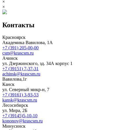
×
×
Контакты
Красноярск
Академика Вавилова, 1А
+7 (391) 205-00-00
csm@krascsm.ru
Ачинск
ул. Дзержинского, зд. 34А корпус 1
+7 (39151) 7-37-31
achinsk@krascsm.ru
Вавилова,1г
Канск
ул. Северный микр-н, 7
+7 (39161) 3-93-53
kansk@krascsm.ru
Лесосибирск
ул. Мира, 2Б
+7 (39145)5-10-10
kononov@krascsm.ru
Минусинск