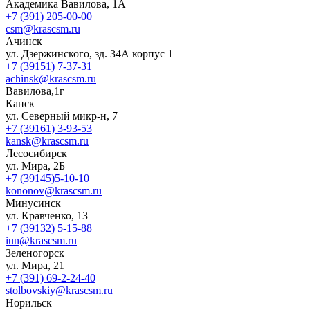
Академика Вавилова, 1А
+7 (391) 205-00-00
csm@krascsm.ru
Ачинск
ул. Дзержинского, зд. 34А корпус 1
+7 (39151) 7-37-31
achinsk@krascsm.ru
Вавилова,1г
Канск
ул. Северный микр-н, 7
+7 (39161) 3-93-53
kansk@krascsm.ru
Лесосибирск
ул. Мира, 2Б
+7 (39145)5-10-10
kononov@krascsm.ru
Минусинск
ул. Кравченко, 13
+7 (39132) 5-15-88
iun@krascsm.ru
Зеленогорск
ул. Мира, 21
+7 (391) 69-2-24-40
stolbovskiy@krascsm.ru
Норильск