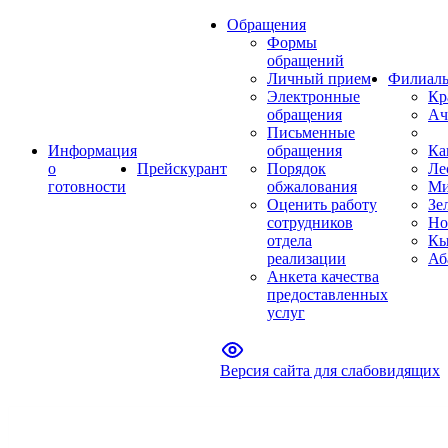
Обращения
Формы
обращений
Личный прием
Филиал
Электронные
Кр
обращения
Ач
Письменные
Информация
обращения
Ка
о
Прейскурант
Порядок
Ле
готовности
обжалования
Ми
Оценить работу
Зе
сотрудников
Но
отдела
Кы
реализации
Аб
Анкета качества
предоставленных
услуг
Версия сайта для слабовидящих