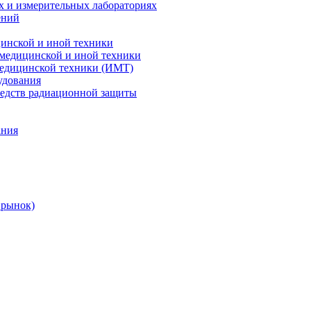
х и измерительных лабораториях
ений
цинской и иной техники
 медицинской и иной техники
 медицинской техники (ИМТ)
удования
редств радиационной защиты
ания
 рынок)