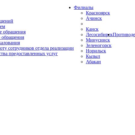
Филиалы
Красноярск
Ачинск
ащений
ем
Канск
е обращения
Лесосибирск
Противоде
 обращения
Минусинск
жалования
Зеленогорск
оту сотрудников отдела реализации
Норильск
ства предоставленных услуг
Кызыл
Абакан