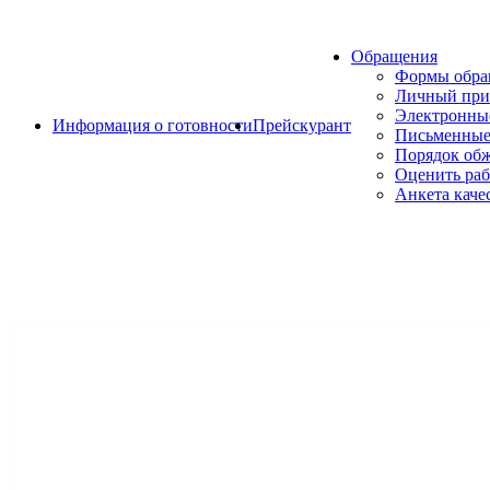
Обращения
Формы обр
Личный при
Электронны
Информация о готовности
Прейскурант
Письменные
Порядок об
Оценить раб
Анкета каче