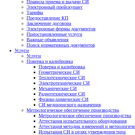
Правила приема и выдачи СИ
Электронный прейскурант
Тарифы
Предоставление КП
Заключение договора
Электронные формы документов
Приостановленные услуги
Важные объявления
Поиск нормативных документов
Услуги
Услуги
Поверка и калибровка
Поверка и калибровка
Геометрические СИ
Теплотехнические СИ
Электротехнические СИ
Механические СИ
Радиотехнические СИ
Физико-химические СИ
СИ медицинского назначения
Метрологическое обеспечение производства
Метрологическое обеспечение производства
Аттестация испытательного оборудования
Аттестация методик измерений и метрологиче
Испытания СИ в целях утверждения типа