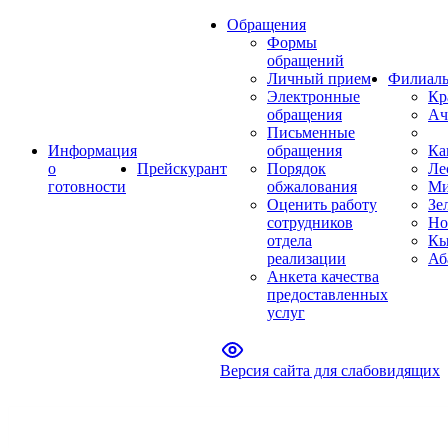
Обращения
Формы
обращений
Личный прием
Филиал
Электронные
Кр
обращения
Ач
Письменные
Информация
обращения
Ка
о
Прейскурант
Порядок
Ле
готовности
обжалования
Ми
Оценить работу
Зе
сотрудников
Но
отдела
Кы
реализации
Аб
Анкета качества
предоставленных
услуг
Версия сайта для слабовидящих