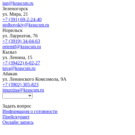
iun@krascsm.ru
Зеленогорск
ул. Мира, 21
+7 (391) 69-2-24-40
stolbovskiy@krascsm.ru
Норильск
ул. Лауреатов, 76
+7 (3919) 34-04-63
priemtf@krascsm.ru
Кызыл
ул. Ленина, 15
+7 (39422) 6-02-27
tuva@krascsm.ru
Абакан
ул. Ленинского Комсомола, 9А
+7 (3902) 305-823
imurzina@krascsm.ru
Задать вопрос
Информация о готовности
Прейскурант
Онлайн запись