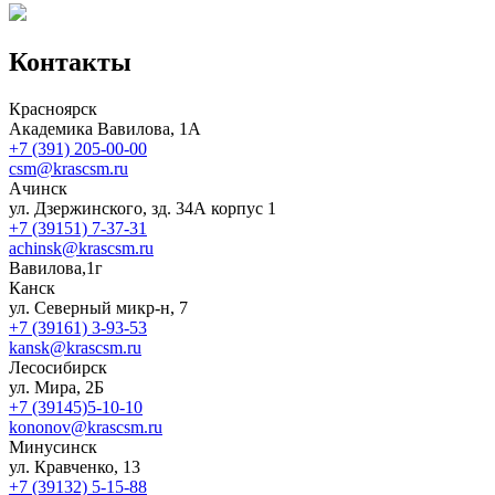
Контакты
Красноярск
Академика Вавилова, 1А
+7 (391) 205-00-00
csm@krascsm.ru
Ачинск
ул. Дзержинского, зд. 34А корпус 1
+7 (39151) 7-37-31
achinsk@krascsm.ru
Вавилова,1г
Канск
ул. Северный микр-н, 7
+7 (39161) 3-93-53
kansk@krascsm.ru
Лесосибирск
ул. Мира, 2Б
+7 (39145)5-10-10
kononov@krascsm.ru
Минусинск
ул. Кравченко, 13
+7 (39132) 5-15-88