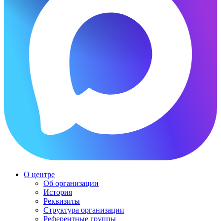
О центре
Об организации
История
Реквизиты
Структура организации
Референтные группы