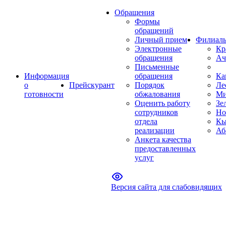
Обращения
Формы
обращений
Личный прием
Филиал
Электронные
Кр
обращения
Ач
Письменные
Информация
обращения
Ка
о
Прейскурант
Порядок
Ле
готовности
обжалования
Ми
Оценить работу
Зе
сотрудников
Но
отдела
Кы
реализации
Аб
Анкета качества
предоставленных
услуг
Версия сайта для слабовидящих