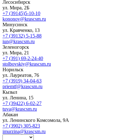
Лесосибирск
ул. Мира, 2Б
+7 (39145)5-10-10
kononov@krascsm.ru
Минусинск
ул. Кравченко, 13
+7 (39132) 5-15-88
iun@krascsm.ru
Зеленогорск
ул. Мира, 21
+7 (391) 69-2-24-40
stolbovskiy@krascsm.ru
Норильск
ул. Лауреатов, 76
+7 (3919) 34-04-63
priemtf@krascsm.ru
Кызыл
ул. Ленина, 15
+7 (39422) 6-02-27
tuva@krascsm.ru
Абакан
ул. Ленинского Комсомола, 9А
+7 (3902) 305-823
imurzina@krascsm.ru