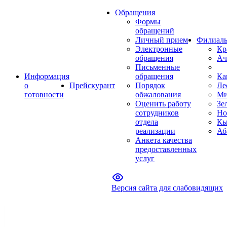
Обращения
Формы
обращений
Личный прием
Филиал
Электронные
Кр
обращения
Ач
Письменные
Информация
обращения
Ка
о
Прейскурант
Порядок
Ле
готовности
обжалования
Ми
Оценить работу
Зе
сотрудников
Но
отдела
Кы
реализации
Аб
Анкета качества
предоставленных
услуг
Версия сайта для слабовидящих