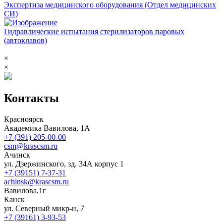
Экспертиза медицинского оборудования (Отдел медицинских
СИ)
Гидравлические испытания стерилизаторов паровых
(автоклавов)
×
×
Контакты
Красноярск
Академика Вавилова, 1А
+7 (391) 205-00-00
csm@krascsm.ru
Ачинск
ул. Дзержинского, зд. 34А корпус 1
+7 (39151) 7-37-31
achinsk@krascsm.ru
Вавилова,1г
Канск
ул. Северный микр-н, 7
+7 (39161) 3-93-53