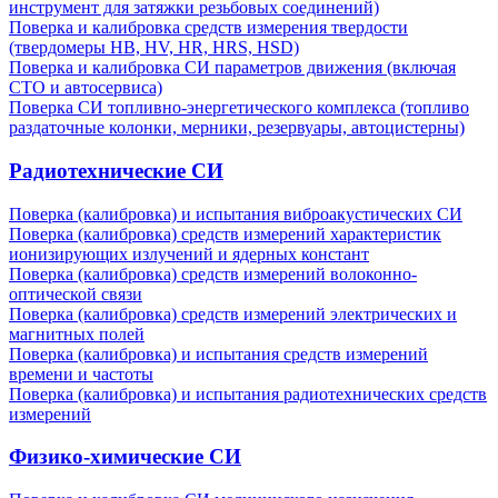
инструмент для затяжки резьбовых соединений)
Поверка и калибровка средств измерения твердости
(твердомеры HB, HV, HR, HRS, HSD)
Поверка и калибровка СИ параметров движения (включая
СТО и автосервиса)
Поверка СИ топливно-энергетического комплекса (топливо
раздаточные колонки, мерники, резервуары, автоцистерны)
Радиотехнические СИ
Поверка (калибровка) и испытания виброакустических СИ
Поверка (калибровка) средств измерений характеристик
ионизирующих излучений и ядерных констант
Поверка (калибровка) средств измерений волоконно-
оптической связи
Поверка (калибровка) средств измерений электрических и
магнитных полей
Поверка (калибровка) и испытания средств измерений
времени и частоты
Поверка (калибровка) и испытания радиотехнических средств
измерений
Физико-химические СИ