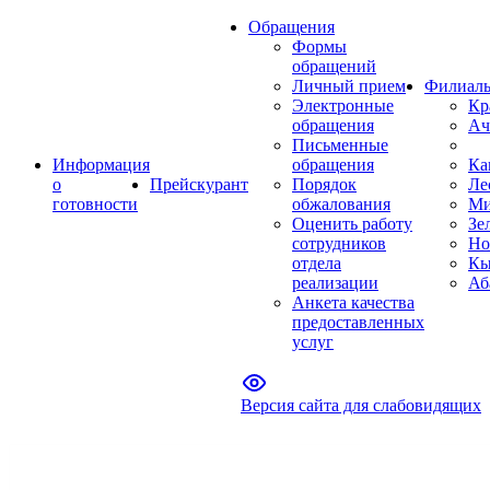
Обращения
Формы
обращений
Личный прием
Филиал
Электронные
Кр
обращения
Ач
Письменные
Информация
обращения
Ка
о
Прейскурант
Порядок
Ле
готовности
обжалования
Ми
Оценить работу
Зе
сотрудников
Но
отдела
Кы
реализации
Аб
Анкета качества
предоставленных
услуг
Версия сайта для слабовидящих