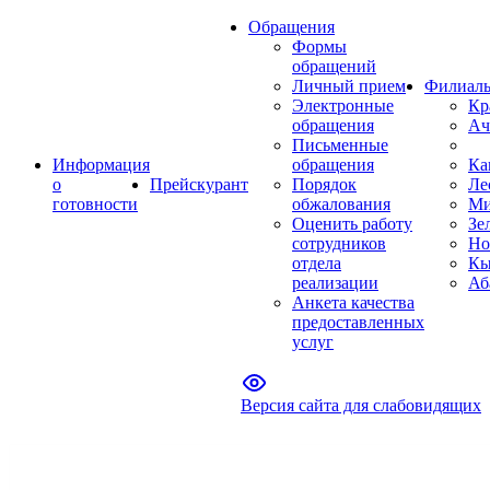
Обращения
Формы
обращений
Личный прием
Филиал
Электронные
Кр
обращения
Ач
Письменные
Информация
обращения
Ка
о
Прейскурант
Порядок
Ле
готовности
обжалования
Ми
Оценить работу
Зе
сотрудников
Но
отдела
Кы
реализации
Аб
Анкета качества
предоставленных
услуг
Версия сайта для слабовидящих