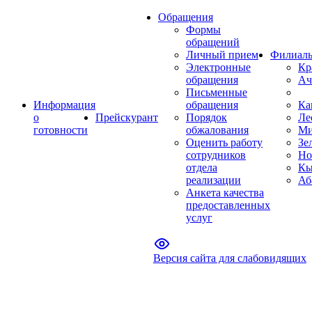
Обращения
Формы
обращений
Личный прием
Филиал
Электронные
Кр
обращения
Ач
Письменные
Информация
обращения
Ка
о
Прейскурант
Порядок
Ле
готовности
обжалования
Ми
Оценить работу
Зе
сотрудников
Но
отдела
Кы
реализации
Аб
Анкета качества
предоставленных
услуг
Версия сайта для слабовидящих