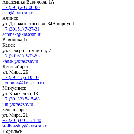
Академика Вавилова, 1А
+7 (391) 205-00-00
csm@krascsm.ru
Ачинск
ул. Дзержинского, зд. 34А корпус 1
+7 (39151) 7-37-31
achinsk@krascsm.ru
Вавилова,1г
Канск
ул. Северный микр-н, 7
+7 (39161) 3-93-53
kansk@krascsm.ru
Лесосибирск
ул. Мира, 2Б
+7 (39145)5-10-10
kononov@krascsm.ru
Минусинск
ул. Кравченко, 13
+7 (39132) 5-15-88
iun@krascsm.ru
Зеленогорск
ул. Мира, 21
+7 (391) 69-2-24-40
stolbovskiy@krascsm.ru
Норильск