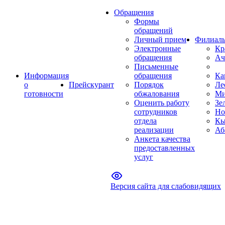
Обращения
Формы
обращений
Личный прием
Филиал
Электронные
Кр
обращения
Ач
Письменные
Информация
обращения
Ка
о
Прейскурант
Порядок
Ле
готовности
обжалования
Ми
Оценить работу
Зе
сотрудников
Но
отдела
Кы
реализации
Аб
Анкета качества
предоставленных
услуг
Версия сайта для слабовидящих