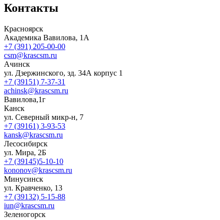
Контакты
Красноярск
Академика Вавилова, 1А
+7 (391) 205-00-00
csm@krascsm.ru
Ачинск
ул. Дзержинского, зд. 34А корпус 1
+7 (39151) 7-37-31
achinsk@krascsm.ru
Вавилова,1г
Канск
ул. Северный микр-н, 7
+7 (39161) 3-93-53
kansk@krascsm.ru
Лесосибирск
ул. Мира, 2Б
+7 (39145)5-10-10
kononov@krascsm.ru
Минусинск
ул. Кравченко, 13
+7 (39132) 5-15-88
iun@krascsm.ru
Зеленогорск