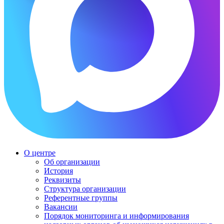
О центре
Об организации
История
Реквизиты
Структура организации
Референтные группы
Вакансии
Порядок мониторинга и информирования