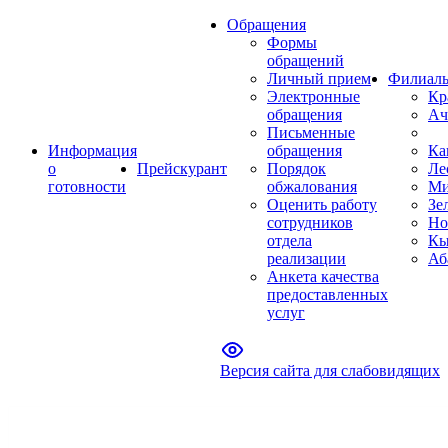
Обращения
Формы
обращений
Личный прием
Филиал
Электронные
Кр
обращения
Ач
Письменные
Информация
обращения
Ка
о
Прейскурант
Порядок
Ле
готовности
обжалования
Ми
Оценить работу
Зе
сотрудников
Но
отдела
Кы
реализации
Аб
Анкета качества
предоставленных
услуг
Версия сайта для слабовидящих