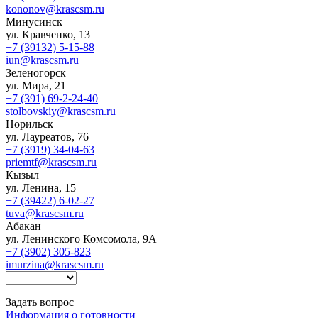
kononov@krascsm.ru
Минусинск
ул. Кравченко, 13
+7 (39132) 5-15-88
iun@krascsm.ru
Зеленогорск
ул. Мира, 21
+7 (391) 69-2-24-40
stolbovskiy@krascsm.ru
Норильск
ул. Лауреатов, 76
+7 (3919) 34-04-63
priemtf@krascsm.ru
Кызыл
ул. Ленина, 15
+7 (39422) 6-02-27
tuva@krascsm.ru
Абакан
ул. Ленинского Комсомола, 9А
+7 (3902) 305-823
imurzina@krascsm.ru
Задать вопрос
Информация о готовности