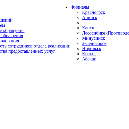
Филиалы
Красноярск
Ачинск
ащений
ем
Канск
е обращения
Лесосибирск
Противоде
 обращения
Минусинск
жалования
Зеленогорск
оту сотрудников отдела реализации
Норильск
ства предоставленных услуг
Кызыл
Абакан