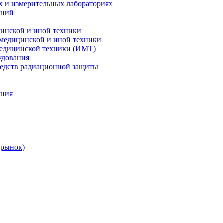
х и измерительных лабораториях
ений
цинской и иной техники
 медицинской и иной техники
 медицинской техники (ИМТ)
удования
редств радиационной защиты
ания
 рынок)