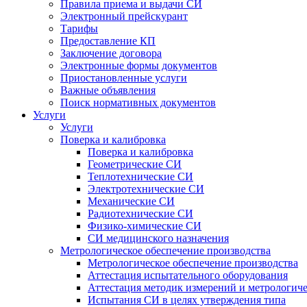
Правила приема и выдачи СИ
Электронный прейскурант
Тарифы
Предоставление КП
Заключение договора
Электронные формы документов
Приостановленные услуги
Важные объявления
Поиск нормативных документов
Услуги
Услуги
Поверка и калибровка
Поверка и калибровка
Геометрические СИ
Теплотехнические СИ
Электротехнические СИ
Механические СИ
Радиотехнические СИ
Физико-химические СИ
СИ медицинского назначения
Метрологическое обеспечение производства
Метрологическое обеспечение производства
Аттестация испытательного оборудования
Аттестация методик измерений и метрологиче
Испытания СИ в целях утверждения типа