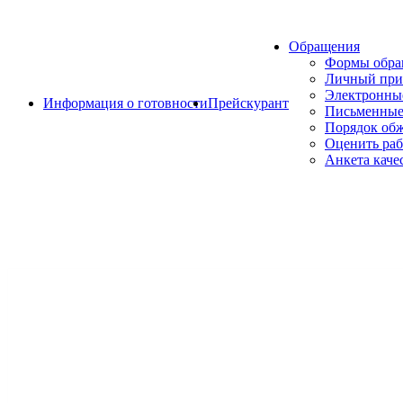
Обращения
Формы обр
Личный при
Электронны
Информация о готовности
Прейскурант
Письменные
Порядок об
Оценить раб
Анкета каче