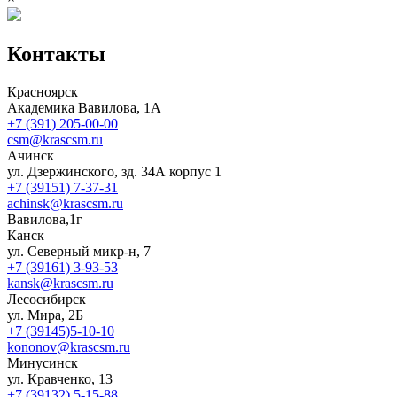
Контакты
Красноярск
Академика Вавилова, 1А
+7 (391) 205-00-00
csm@krascsm.ru
Ачинск
ул. Дзержинского, зд. 34А корпус 1
+7 (39151) 7-37-31
achinsk@krascsm.ru
Вавилова,1г
Канск
ул. Северный микр-н, 7
+7 (39161) 3-93-53
kansk@krascsm.ru
Лесосибирск
ул. Мира, 2Б
+7 (39145)5-10-10
kononov@krascsm.ru
Минусинск
ул. Кравченко, 13
+7 (39132) 5-15-88