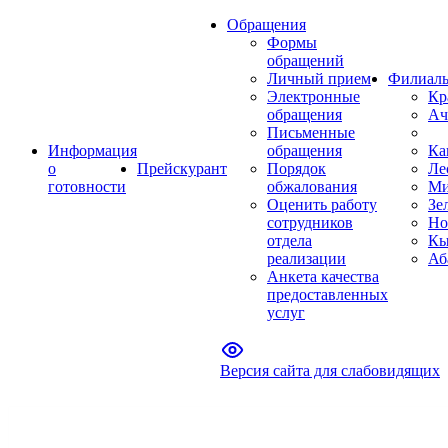
Обращения
Формы
обращений
Личный прием
Филиал
Электронные
Кр
обращения
Ач
Письменные
Информация
обращения
Ка
о
Прейскурант
Порядок
Ле
готовности
обжалования
Ми
Оценить работу
Зе
сотрудников
Но
отдела
Кы
реализации
Аб
Анкета качества
предоставленных
услуг
Версия сайта для слабовидящих