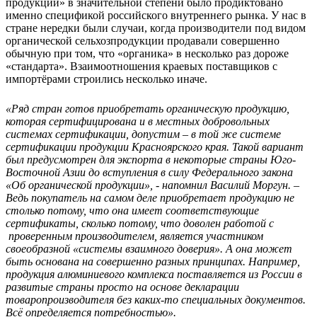
продукции» в значительной степени было продиктовано
именно спецификой российского внутреннего рынка. У нас в
стране нередки были случаи, когда производители под видом
органической сельхозпродукции продавали совершенно
обычную при том, что «органика» в несколько раз дороже
«стандарта». Взаимоотношения краевых поставщиков с
импортёрами строились несколько иначе.
«Ряд стран готов приобретать органическую продукцию,
которая сертифицирована и в местных добровольных
системах сертификации, допустим – в той же системе
сертификации продукции Красноярского края. Такой вариант
был предусмотрен для экспорта в некоторые страны Юго-
Восточной Азии до вступления в силу Федерального закона
«Об органической продукции», - напомнил Василий Моргун. –
Ведь покупатель на самом деле приобретает продукцию не
столько потому, что она имеет соответствующие
сертификаты, сколько потому, что доволен работой с
проверенным производителем, является участником
своеобразной «системы взаимного доверия». А она может
быть основана на совершенно разных принципах. Например,
продукция алюминиевого комплекса поставляется из России в
развитые страны просто на основе декларации
товаропроизводителя без каких-то специальных документов.
Всё определяется потребностью».