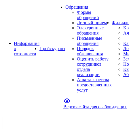
Обращения
Формы
обращений
Личный прием
Филиал
Электронные
Кр
обращения
Ач
Письменные
Информация
обращения
Ка
о
Прейскурант
Порядок
Ле
готовности
обжалования
Ми
Оценить работу
Зе
сотрудников
Но
отдела
Кы
реализации
Аб
Анкета качества
предоставленных
услуг
Версия сайта для слабовидящих