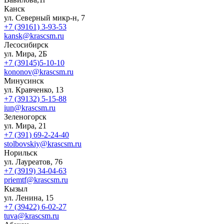
Канск
ул. Северный микр-н, 7
+7 (39161) 3-93-53
kansk@krascsm.ru
Лесосибирск
ул. Мира, 2Б
+7 (39145)5-10-10
kononov@krascsm.ru
Минусинск
ул. Кравченко, 13
+7 (39132) 5-15-88
iun@krascsm.ru
Зеленогорск
ул. Мира, 21
+7 (391) 69-2-24-40
stolbovskiy@krascsm.ru
Норильск
ул. Лауреатов, 76
+7 (3919) 34-04-63
priemtf@krascsm.ru
Кызыл
ул. Ленина, 15
+7 (39422) 6-02-27
tuva@krascsm.ru