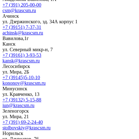
+7 (391) 205-00-00
csm@krascsm.ru
Ачинск
ул. Дзержинского, зд. 34А корпус 1
+7 (39151) 7-37-31
achinsk@krascsm.ru
Вавилова,1г
Канск
ул. Северный микр-н, 7
+7 (39161) 3-93-53
kansk@krascsm.ru
Лесосибирск
ул. Мира, 2Б
+7 (39145)5-10-10
kononov@krascsm.ru
Минусинск
ул. Кравченко, 13
+7 (39132) 5-15-88
iun@krascsm.ru
Зеленогорск
ул. Мира, 21
+7 (391) 69-2-24-40
stolbovskiy@krascsm.ru
Норильск
ул. Лауреатов, 76