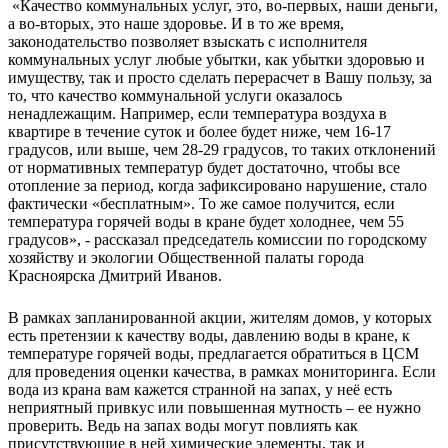
«Качество коммунальных услуг, это, во-первых, наши деньги,
а во-вторых, это наше здоровье. И в то же время,
законодательство позволяет взыскать с исполнителя
коммунальных услуг любые убытки, как убытки здоровью и
имуществу, так и просто сделать перерасчет в Вашу пользу, за
то, что качество коммунальной услуги оказалось
ненадлежащим. Например, если температура воздуха в
квартире в течение суток и более будет ниже, чем 16-17
градусов, или выше, чем 28-29 градусов, то таких отклонений
от нормативных температур будет достаточно, чтобы все
отопление за период, когда зафиксировано нарушение, стало
фактически «бесплатным». То же самое получится, если
температура горячей воды в кране будет холоднее, чем 55
градусов», - рассказал председатель комиссии по городскому
хозяйству и экологии Общественной палаты города
Красноярска Дмитрий Иванов.
В рамках запланированной акции, жителям домов, у которых
есть претензии к качеству воды, давлению воды в кране, к
температуре горячей воды, предлагается обратиться в ЦСМ
для проведения оценки качества, в рамках мониторинга. Если
вода из крана вам кажется странной на запах, у неё есть
неприятный привкус или повышенная мутность – ее нужно
проверить. Ведь на запах воды могут повлиять как
присутствующие в ней химические элементы, так и