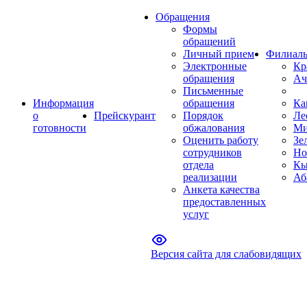
Обращения
Формы
обращений
Личный прием
Филиал
Электронные
Кр
обращения
Ач
Письменные
Информация
обращения
Ка
о
Прейскурант
Порядок
Ле
готовности
обжалования
Ми
Оценить работу
Зе
сотрудников
Но
отдела
Кы
реализации
Аб
Анкета качества
предоставленных
услуг
Версия сайта для слабовидящих