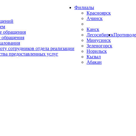
Филиалы
Красноярск
Ачинск
ащений
ем
Канск
е обращения
Лесосибирск
Противоде
 обращения
Минусинск
жалования
Зеленогорск
оту сотрудников отдела реализации
Норильск
ства предоставленных услуг
Кызыл
Абакан