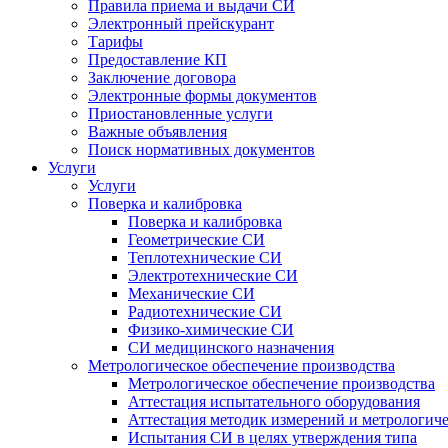
Правила приема и выдачи СИ
Электронный прейскурант
Тарифы
Предоставление КП
Заключение договора
Электронные формы документов
Приостановленные услуги
Важные объявления
Поиск нормативных документов
Услуги
Услуги
Поверка и калибровка
Поверка и калибровка
Геометрические СИ
Теплотехнические СИ
Электротехнические СИ
Механические СИ
Радиотехнические СИ
Физико-химические СИ
СИ медицинского назначения
Метрологическое обеспечение производства
Метрологическое обеспечение производства
Аттестация испытательного оборудования
Аттестация методик измерений и метрологиче
Испытания СИ в целях утверждения типа