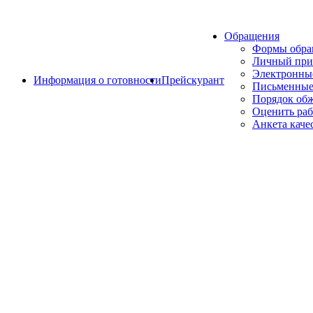
Обращения
Формы обр
Личный при
Электронны
Информация о готовности
Прейскурант
Письменные
Порядок об
Оценить раб
Анкета каче