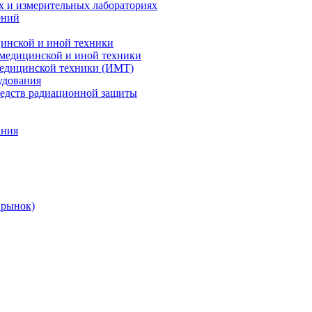
х и измерительных лабораториях
ений
цинской и иной техники
 медицинской и иной техники
 медицинской техники (ИМТ)
удования
редств радиационной защиты
ания
 рынок)