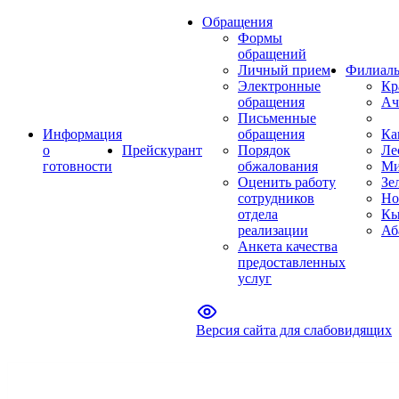
Обращения
Формы
обращений
Личный прием
Филиал
Электронные
Кр
обращения
Ач
Письменные
Информация
обращения
Ка
о
Прейскурант
Порядок
Ле
готовности
обжалования
Ми
Оценить работу
Зе
сотрудников
Но
отдела
Кы
реализации
Аб
Анкета качества
предоставленных
услуг
Версия сайта для слабовидящих