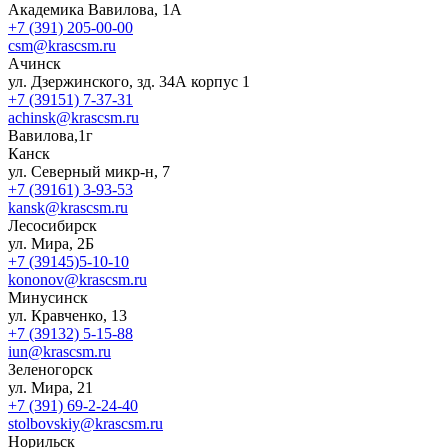
Академика Вавилова, 1А
+7 (391) 205-00-00
csm@krascsm.ru
Ачинск
ул. Дзержинского, зд. 34А корпус 1
+7 (39151) 7-37-31
achinsk@krascsm.ru
Вавилова,1г
Канск
ул. Северный микр-н, 7
+7 (39161) 3-93-53
kansk@krascsm.ru
Лесосибирск
ул. Мира, 2Б
+7 (39145)5-10-10
kononov@krascsm.ru
Минусинск
ул. Кравченко, 13
+7 (39132) 5-15-88
iun@krascsm.ru
Зеленогорск
ул. Мира, 21
+7 (391) 69-2-24-40
stolbovskiy@krascsm.ru
Норильск