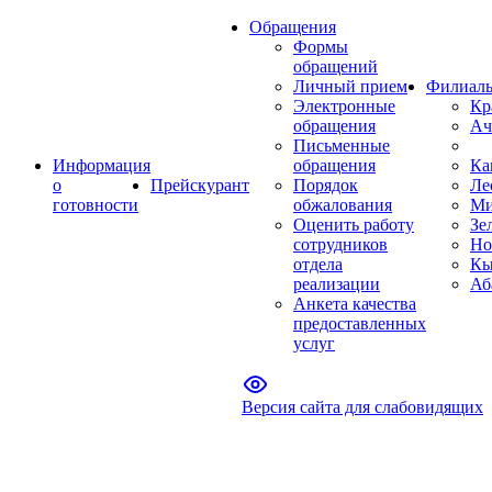
Обращения
Формы
обращений
Личный прием
Филиал
Электронные
Кр
обращения
Ач
Письменные
Информация
обращения
Ка
о
Прейскурант
Порядок
Ле
готовности
обжалования
Ми
Оценить работу
Зе
сотрудников
Но
отдела
Кы
реализации
Аб
Анкета качества
предоставленных
услуг
Версия сайта для слабовидящих