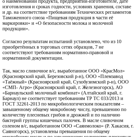
о наименовании продукта, предприятии-изготовителе, дате
изготовления и сроках годности, условиях хранения, составе
и др. на соответствие требованиям Технических регламентов
Таможенного союза «Пищевая продукция в части её
маркировки» и «О безопасности молока и молочной
продукции».
Согласно результатам испытаний установлено, что из 10
приобретённых в торговых сетях образцов, 7 не
соответствуют требованиям нормативно-правовой и
нормативной документации.
Так, масло сливочное в/с, выработанное ООО «КрасМол»
(Красноярский край, Березовский р-н), ООО «Племзавод
«Таёжный» (Красноярский край, Сухобузимский р-н), ООО
«СМП- Агро» (Красноярский край, г. Железногорск), АО
«Барнаульский молочный комбинат» (Алтайский край, г.
Барнаул) не соответствует требованиям ТР ТС 033/2013 и
ГОСТ 32261-2013 по микробиологическим показателям –
завышенному общему микробному числу, превышению по
количеству плесневых грибов и дрожжей и по наличию
бактерий группы кишечных палочек. В масле сливочном
соленом в/с, выработанном ООО «Саянмолоко» (Р. Хакасия, г.
Саяногорск), установлены превышения по общему
микробному числу и по завышенному количеству плесневых