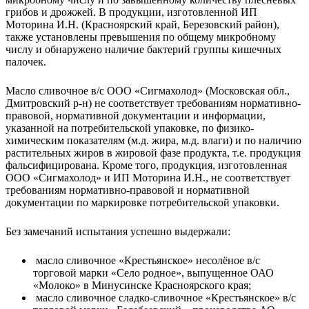
грибов и дрожжей. В продукции, изготовленной ИП
Моторина И.Н. (Красноярский край, Березовский район),
также установлены превышения по общему микробному
числу и обнаружено наличие бактерий группы кишечных
палочек.
Масло сливочное в/с ООО «Сигмахолод» (Московская обл.,
Дмитровский р-н) не соответствует требованиям нормативно-
правовой, нормативной документации и информации,
указанной на потребительской упаковке, по физико-
химическим показателям (м.д. жира, м.д. влаги) и по наличию
растительных жиров в жировой фазе продукта, т.е. продукция
фальсифицирована. Кроме того, продукция, изготовленная
ООО «Сигмахолод» и ИП Моторина И.Н., не соответствует
требованиям нормативно-правовой и нормативной
документации по маркировке потребительской упаковки.
Без замечаний испытания успешно выдержали:
масло сливочное «Крестьянское» несолёное в/с
торговой марки «Село родное», выпущенное ОАО
«Молоко» в Минусинске Красноярского края;
масло сливочное сладко-сливочное «Крестьянское» в/с