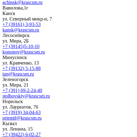
achinsk@krascsm.ru
Вавилова,1г
Канск
ул. Северный микр-н, 7
+7 (39161) 3-93-53
kansk@krascsm.ru
Лесосибирск
ул. Мира, 2Б
+7 (39145)5-10-10
kononov@krascsm.ru
Минусинск
ул. Кравченко, 13
+7 (39132) 5-15-88
iun@krascsm.ru
Зеленогорск
ул. Мира, 21
+7 (391) 69-2-24-40
stolbovskiy@krascsm.ru
Норильск
ул. Лауреатов, 76
+7 (3919) 34-04-63
priemtf@krascsm.ru
Кызыл
ул. Ленина, 15
+7 (39422) 6-02-27