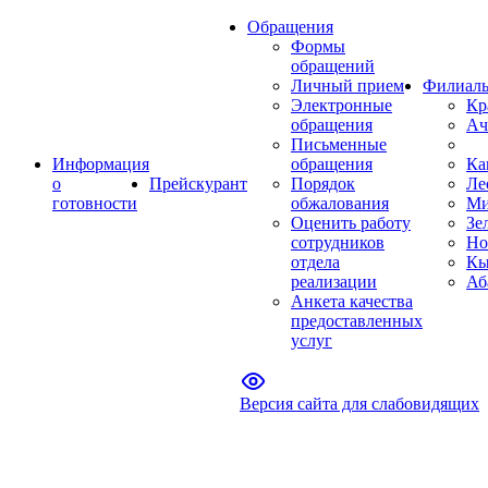
Обращения
Формы
обращений
Личный прием
Филиал
Электронные
Кр
обращения
Ач
Письменные
Информация
обращения
Ка
о
Прейскурант
Порядок
Ле
готовности
обжалования
Ми
Оценить работу
Зе
сотрудников
Но
отдела
Кы
реализации
Аб
Анкета качества
предоставленных
услуг
Версия сайта для слабовидящих