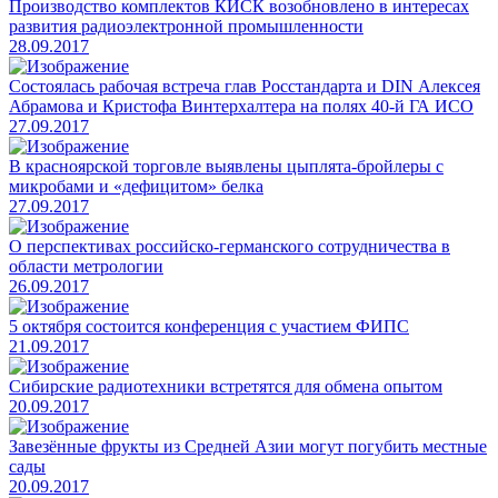
Производство комплектов КИСК возобновлено в интересах
развития радиоэлектронной промышленности
28.09.2017
Состоялась рабочая встреча глав Росстандарта и DIN Алексея
Абрамова и Кристофа Винтерхалтера на полях 40-й ГА ИСО
27.09.2017
В красноярской торговле выявлены цыплята-бройлеры с
микробами и «дефицитом» белка
27.09.2017
О перспективах российско-германского сотрудничества в
области метрологии
26.09.2017
5 октября состоится конференция с участием ФИПС
21.09.2017
Сибирские радиотехники встретятся для обмена опытом
20.09.2017
Завезённые фрукты из Средней Азии могут погубить местные
сады
20.09.2017