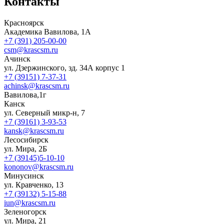
Контакты
Красноярск
Академика Вавилова, 1А
+7 (391) 205-00-00
csm@krascsm.ru
Ачинск
ул. Дзержинского, зд. 34А корпус 1
+7 (39151) 7-37-31
achinsk@krascsm.ru
Вавилова,1г
Канск
ул. Северный микр-н, 7
+7 (39161) 3-93-53
kansk@krascsm.ru
Лесосибирск
ул. Мира, 2Б
+7 (39145)5-10-10
kononov@krascsm.ru
Минусинск
ул. Кравченко, 13
+7 (39132) 5-15-88
iun@krascsm.ru
Зеленогорск
ул. Мира, 21