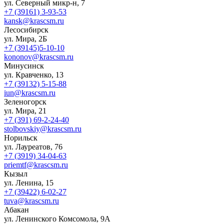
ул. Северный микр-н, 7
+7 (39161) 3-93-53
kansk@krascsm.ru
Лесосибирск
ул. Мира, 2Б
+7 (39145)5-10-10
kononov@krascsm.ru
Минусинск
ул. Кравченко, 13
+7 (39132) 5-15-88
iun@krascsm.ru
Зеленогорск
ул. Мира, 21
+7 (391) 69-2-24-40
stolbovskiy@krascsm.ru
Норильск
ул. Лауреатов, 76
+7 (3919) 34-04-63
priemtf@krascsm.ru
Кызыл
ул. Ленина, 15
+7 (39422) 6-02-27
tuva@krascsm.ru
Абакан
ул. Ленинского Комсомола, 9А