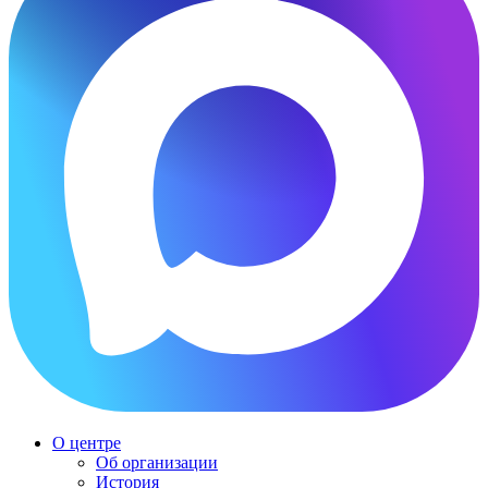
О центре
Об организации
История