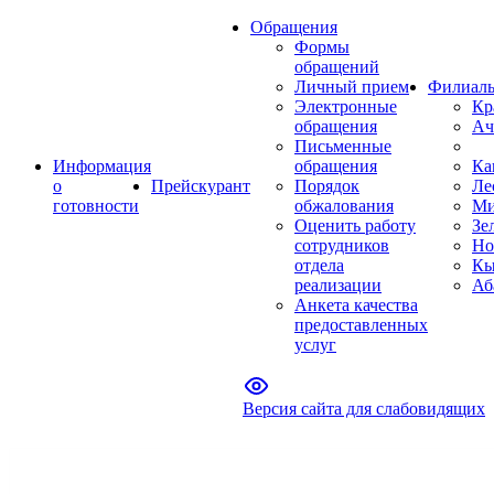
Обращения
Формы
обращений
Личный прием
Филиал
Электронные
Кр
обращения
Ач
Письменные
Информация
обращения
Ка
о
Прейскурант
Порядок
Ле
готовности
обжалования
Ми
Оценить работу
Зе
сотрудников
Но
отдела
Кы
реализации
Аб
Анкета качества
предоставленных
услуг
Версия сайта для слабовидящих