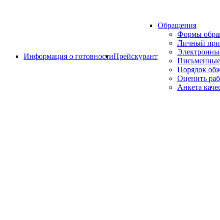
Обращения
Формы обр
Личный при
Электронны
Информация о готовности
Прейскурант
Письменные
Порядок об
Оценить раб
Анкета каче