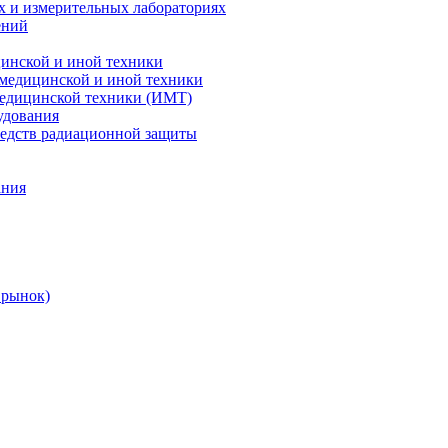
х и измерительных лабораториях
ений
цинской и иной техники
 медицинской и иной техники
 медицинской техники (ИМТ)
удования
редств радиационной защиты
ания
 рынок)