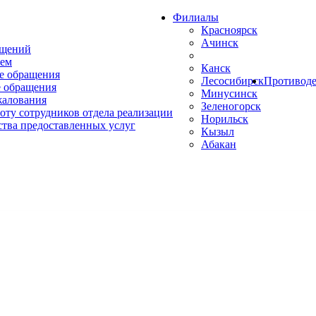
Филиалы
Красноярск
Ачинск
ащений
ем
Канск
е обращения
Лесосибирск
Противоде
 обращения
Минусинск
жалования
Зеленогорск
оту сотрудников отдела реализации
Норильск
ства предоставленных услуг
Кызыл
Абакан