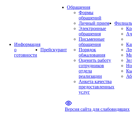
Обращения
Формы
обращений
Личный прием
Филиал
Электронные
Кр
обращения
Ач
Письменные
Информация
обращения
Ка
о
Прейскурант
Порядок
Ле
готовности
обжалования
Ми
Оценить работу
Зе
сотрудников
Но
отдела
Кы
реализации
Аб
Анкета качества
предоставленных
услуг
Версия сайта для слабовидящих