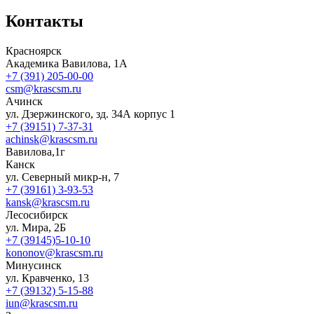
Контакты
Красноярск
Академика Вавилова, 1А
+7 (391) 205-00-00
csm@krascsm.ru
Ачинск
ул. Дзержинского, зд. 34А корпус 1
+7 (39151) 7-37-31
achinsk@krascsm.ru
Вавилова,1г
Канск
ул. Северный микр-н, 7
+7 (39161) 3-93-53
kansk@krascsm.ru
Лесосибирск
ул. Мира, 2Б
+7 (39145)5-10-10
kononov@krascsm.ru
Минусинск
ул. Кравченко, 13
+7 (39132) 5-15-88
iun@krascsm.ru