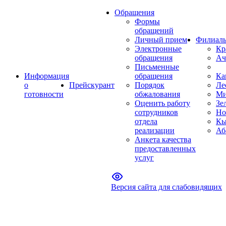
Обращения
Формы
обращений
Личный прием
Филиал
Электронные
Кр
обращения
Ач
Письменные
Информация
обращения
Ка
о
Прейскурант
Порядок
Ле
готовности
обжалования
Ми
Оценить работу
Зе
сотрудников
Но
отдела
Кы
реализации
Аб
Анкета качества
предоставленных
услуг
Версия сайта для слабовидящих