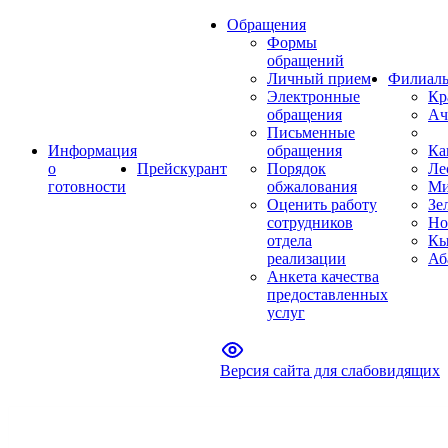
Обращения
Формы
обращений
Личный прием
Филиал
Электронные
Кр
обращения
Ач
Письменные
Информация
обращения
Ка
о
Прейскурант
Порядок
Ле
готовности
обжалования
Ми
Оценить работу
Зе
сотрудников
Но
отдела
Кы
реализации
Аб
Анкета качества
предоставленных
услуг
Версия сайта для слабовидящих