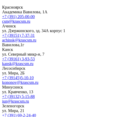
Красноярск
Академика Вавилова, 1А
+7 (391) 205-00-00
csm@krascsm.ru
Ачинск
ул. Дзержинского, зд. 34А корпус 1
+7 (39151) 7-37-31
achinsk@krascsm.ru
Вавилова,1г
Канск
ул. Северный микр-н, 7
+7 (39161) 3-93-53
kansk@krascsm.ru
Лесосибирск
ул. Мира, 2Б
+7 (39145)5-10-10
kononov@krascsm.ru
Минусинск
ул. Кравченко, 13
+7 (39132) 5-15-88
iun@krascsm.ru
Зеленогорск
ул. Мира, 21
+7 (391) 69-2-24-40