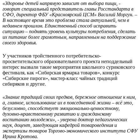
«Здоровье детей напрямую зависит от выбора пищи, -
говорит специальный представитель главы Росстандарта в
СФО, директор ФБУ «Красноярский ЦСМ» Василий Моргун. –
В настоящее время это проблема стала актуальней, чем в
недавнем прошлом. Единственный способ исправить
ситуацию – поднять уровень культуры потребления, сделать
их питание более грамотным, направленным на поддержание
своего здоровья.
У участников тройственного потребительско-
просветительского образовательного проекта неподдельный
интерес вызвали такие мероприятия школьного суриковского
фестиваля, как «Сибирская ярмарка товаров», конкурс
«Сибирские пироги», мастер-класс чайных традиций
сибиряков и другие.
«Знание традиций своих предков, бережное отношение к ним,
а, главное, использование их в повседневной жизни – всё это,
безусловно, способствует эмоционально-ценностному,
духовно-нравственному развитию и гражданскому
воспитанию молодежи», - уверена доктор педагогических
наук, доцент, заведующая кафедрой товароведения и
экспертизы товаров Торгово-экономического института СФУ
Ирина Кротова.