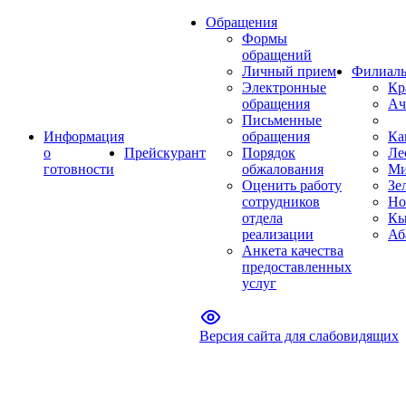
Обращения
Формы
обращений
Личный прием
Филиал
Электронные
Кр
обращения
Ач
Письменные
Информация
обращения
Ка
о
Прейскурант
Порядок
Ле
готовности
обжалования
Ми
Оценить работу
Зе
сотрудников
Но
отдела
Кы
реализации
Аб
Анкета качества
предоставленных
услуг
Версия сайта для слабовидящих