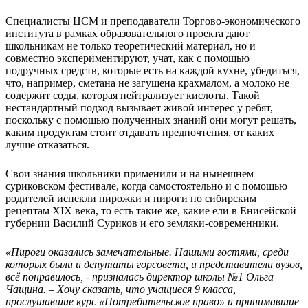
Специалисты ЦСМ и преподаватели Торгово-экономического
института в рамках образовательного проекта дают
школьникам не только теоретический материал, но и
совместно экспериментируют, учат, как с помощью
подручных средств, которые есть на каждой кухне, убедиться,
что, например, сметана не загущена крахмалом, а молоко не
содержит соды, которая нейтрализует кислоты. Такой
нестандартный подход вызывает живой интерес у ребят,
поскольку с помощью полученных знаний они могут решать,
каким продуктам стоит отдавать предпочтения, от каких
лучше отказаться.
Свои знания школьники применили и на нынешнем
суриковском фестивале, когда самостоятельно и с помощью
родителей испекли пирожки и пироги по сибирским
рецептам XIX века, то есть такие же, какие ели в Енисейской
губернии Василий Суриков и его земляки-современники.
«Пироги оказались замечательные. Нашими гостями, среди
которых были и депутаты горсовета, и представители вузов,
всё понравилось, - призналась директор школы №1 Ольга
Чащина. – Хочу сказать, что учащиеся 9 класса,
прослушавшие курс «Потребительское право» и принимавшие