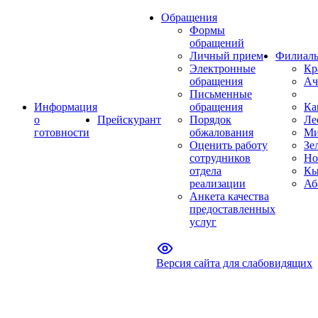
Обращения
Формы
обращений
Личный прием
Филиал
Электронные
Кр
обращения
Ач
Письменные
Информация
обращения
Ка
о
Прейскурант
Порядок
Ле
готовности
обжалования
Ми
Оценить работу
Зе
сотрудников
Но
отдела
Кы
реализации
Аб
Анкета качества
предоставленных
услуг
Версия сайта для слабовидящих