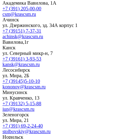
Академика Вавилова, 1А
+7 (391) 205-00-00
csm@krascsm.ru
Ачинск
ул. Дзержинского, зд. 34А корпус 1
+7 (39151) 7-37-31
achinsk@krascsm.ru
Вавилова,1г
Канск
ул. Северный микр-н, 7
+7 (39161) 3-93-53
kansk@krascsm.ru
Лесосибирск
ул. Мира, 2Б
+7 (39145)5-10-10
kononov@krascsm.ru
Минусинск
ул. Кравченко, 13
+7 (39132) 5-15-88
iun@krascsm.ru
Зеленогорск
ул. Мира, 21
+7 (391) 69-2-24-40
stolbovskiy@krascsm.ru
Норильск