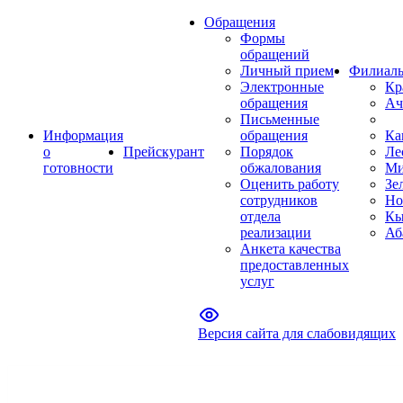
Обращения
Формы
обращений
Личный прием
Филиал
Электронные
Кр
обращения
Ач
Письменные
Информация
обращения
Ка
о
Прейскурант
Порядок
Ле
готовности
обжалования
Ми
Оценить работу
Зе
сотрудников
Но
отдела
Кы
реализации
Аб
Анкета качества
предоставленных
услуг
Версия сайта для слабовидящих