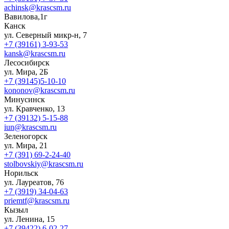
achinsk@krascsm.ru
Вавилова,1г
Канск
ул. Северный микр-н, 7
+7 (39161) 3-93-53
kansk@krascsm.ru
Лесосибирск
ул. Мира, 2Б
+7 (39145)5-10-10
kononov@krascsm.ru
Минусинск
ул. Кравченко, 13
+7 (39132) 5-15-88
iun@krascsm.ru
Зеленогорск
ул. Мира, 21
+7 (391) 69-2-24-40
stolbovskiy@krascsm.ru
Норильск
ул. Лауреатов, 76
+7 (3919) 34-04-63
priemtf@krascsm.ru
Кызыл
ул. Ленина, 15
+7 (39422) 6-02-27