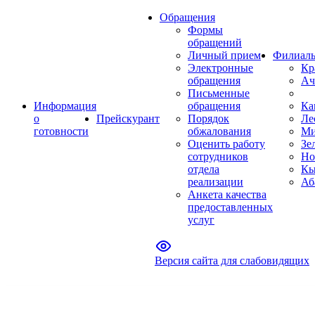
Обращения
Формы
обращений
Личный прием
Филиал
Электронные
Кр
обращения
Ач
Письменные
Информация
обращения
Ка
о
Прейскурант
Порядок
Ле
готовности
обжалования
Ми
Оценить работу
Зе
сотрудников
Но
отдела
Кы
реализации
Аб
Анкета качества
предоставленных
услуг
Версия сайта для слабовидящих