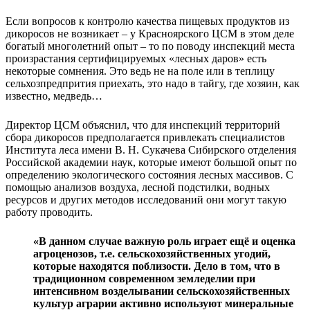
Если вопросов к контролю качества пищевых продуктов из
дикоросов не возникает – у Красноярского ЦСМ в этом деле
богатый многолетний опыт – то по поводу инспекций места
произрастания сертифицируемых «лесных даров» есть
некоторые сомнения. Это ведь не на поле или в теплицу
сельхозпредпрития приехать, это надо в тайгу, где хозяин, как
известно, медведь…
Директор ЦСМ объяснил, что для инспекций территорий
сбора дикоросов предполагается привлекать специалистов
Института леса имени В. Н. Сукачева Сибирского отделения
Российской академии наук, которые имеют большой опыт по
определению экологического состояния лесных массивов. С
помощью анализов воздуха, лесной подстилки, водных
ресурсов и других методов исследований они могут такую
работу проводить.
«В данном случае важную роль играет ещё и оценка
агроценозов, т.е. сельскохозяйственных угодий,
которые находятся поблизости. Дело в том, что в
традиционном современном земледелии при
интенсивном возделывании сельскохозяйственных
культур аграрии активно используют минеральные