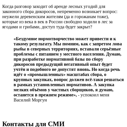
Когда разговор заходит об аренде лесных угодий для
законного сбора дикоросов, непременно возникает вопрос:
неужели деревенским жителям (да и горожанам тоже),
которые из века в век в России свободно ходили в лес за
ягодами и грибами, доступ туда будет закрыт?
«Бездумное нормотворчество может привести и к
такому результату. Мы помним, как с запретом лова
рыбы в северных территориях, вставали серьёзные
проблемы с питанием у местного населения. Думаю,
при разработке нормативной базы по сбору
дикоросов предыдущий негативный опыт будет
учтён и подобного не допустят вновь. Но когда речь
идёт о «промышленных» масштабах сбора, о
крупных закупках, вопрос должен всё-таки решаться
в рамках установленных нормативов. А закупка
мелких объёмов у частных сборщиков, я думаю,
останется в прежнем режиме»,
- успокоил меня
Василий Моргун
Контакты для СМИ