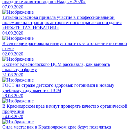
празднике животноводов «Наадым-2020»
07.09.2020
​Татьяна Краснова приняла участие в профессиональной
полемике на страницах авторитетного отраслевого издания
«НЕФТЬ. ГАЗ. НОВАЦИИ»
04.09.2020
​В сентябре красноярцы начнут платить за отопление по новой
схеме
02.09.2020
​Эксперт Красноярского ЦСМ рассказала, как выбрать
школьную форму
31.08.2020
​ГОСТ на страже детского здоровья: готовимся к новому
учебному году вместе с ЦСМ
28.08.2020
​В Красноярском крае начнут проверять качество органической
продукции
24.08.2020
​Сила места: как в Красноярском крае будут появляться