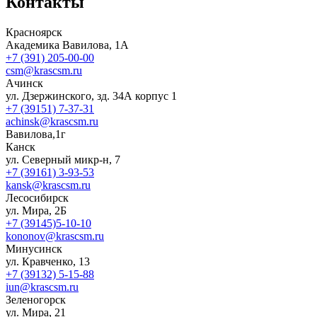
Контакты
Красноярск
Академика Вавилова, 1А
+7 (391) 205-00-00
csm@krascsm.ru
Ачинск
ул. Дзержинского, зд. 34А корпус 1
+7 (39151) 7-37-31
achinsk@krascsm.ru
Вавилова,1г
Канск
ул. Северный микр-н, 7
+7 (39161) 3-93-53
kansk@krascsm.ru
Лесосибирск
ул. Мира, 2Б
+7 (39145)5-10-10
kononov@krascsm.ru
Минусинск
ул. Кравченко, 13
+7 (39132) 5-15-88
iun@krascsm.ru
Зеленогорск
ул. Мира, 21