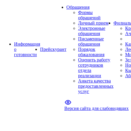
Обращения
Формы
обращений
Личный прием
Филиал
Электронные
Кр
обращения
Ач
Письменные
Информация
обращения
Ка
о
Прейскурант
Порядок
Ле
готовности
обжалования
Ми
Оценить работу
Зе
сотрудников
Но
отдела
Кы
реализации
Аб
Анкета качества
предоставленных
услуг
Версия сайта для слабовидящих