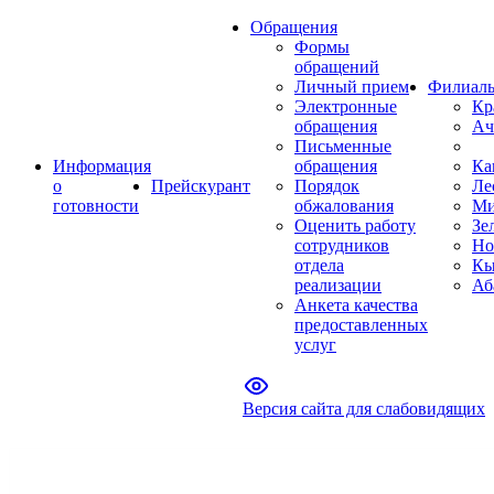
Обращения
Формы
обращений
Личный прием
Филиал
Электронные
Кр
обращения
Ач
Письменные
Информация
обращения
Ка
о
Прейскурант
Порядок
Ле
готовности
обжалования
Ми
Оценить работу
Зе
сотрудников
Но
отдела
Кы
реализации
Аб
Анкета качества
предоставленных
услуг
Версия сайта для слабовидящих