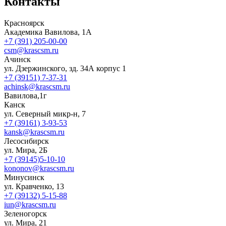
Контакты
Красноярск
Академика Вавилова, 1А
+7 (391) 205-00-00
csm@krascsm.ru
Ачинск
ул. Дзержинского, зд. 34А корпус 1
+7 (39151) 7-37-31
achinsk@krascsm.ru
Вавилова,1г
Канск
ул. Северный микр-н, 7
+7 (39161) 3-93-53
kansk@krascsm.ru
Лесосибирск
ул. Мира, 2Б
+7 (39145)5-10-10
kononov@krascsm.ru
Минусинск
ул. Кравченко, 13
+7 (39132) 5-15-88
iun@krascsm.ru
Зеленогорск
ул. Мира, 21