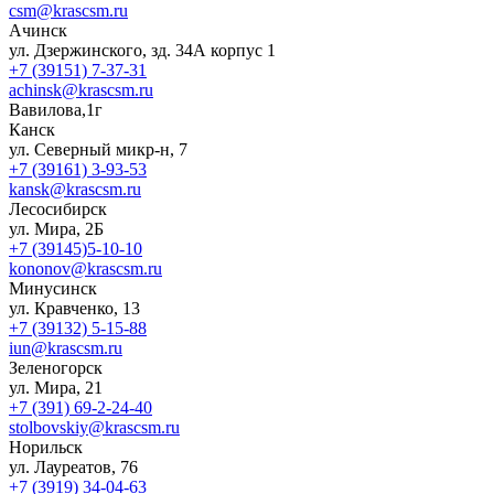
csm@krascsm.ru
Ачинск
ул. Дзержинского, зд. 34А корпус 1
+7 (39151) 7-37-31
achinsk@krascsm.ru
Вавилова,1г
Канск
ул. Северный микр-н, 7
+7 (39161) 3-93-53
kansk@krascsm.ru
Лесосибирск
ул. Мира, 2Б
+7 (39145)5-10-10
kononov@krascsm.ru
Минусинск
ул. Кравченко, 13
+7 (39132) 5-15-88
iun@krascsm.ru
Зеленогорск
ул. Мира, 21
+7 (391) 69-2-24-40
stolbovskiy@krascsm.ru
Норильск
ул. Лауреатов, 76
+7 (3919) 34-04-63