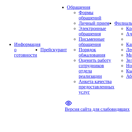
Обращения
Формы
обращений
Личный прием
Филиал
Электронные
Кр
обращения
Ач
Письменные
Информация
обращения
Ка
о
Прейскурант
Порядок
Ле
готовности
обжалования
Ми
Оценить работу
Зе
сотрудников
Но
отдела
Кы
реализации
Аб
Анкета качества
предоставленных
услуг
Версия сайта для слабовидящих