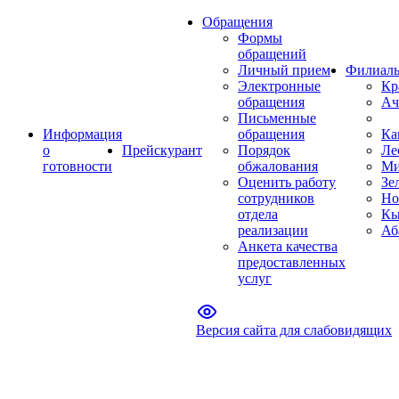
Обращения
Формы
обращений
Личный прием
Филиал
Электронные
Кр
обращения
Ач
Письменные
Информация
обращения
Ка
о
Прейскурант
Порядок
Ле
готовности
обжалования
Ми
Оценить работу
Зе
сотрудников
Но
отдела
Кы
реализации
Аб
Анкета качества
предоставленных
услуг
Версия сайта для слабовидящих