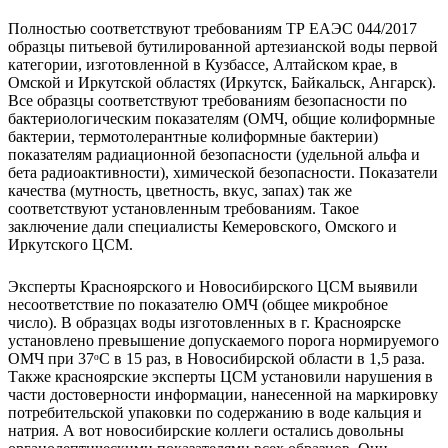
Полностью соответствуют требованиям ТР ЕАЭС 044/2017
образцы питьевой бутилированной артезианской воды первой
категории, изготовленной в Кузбассе, Алтайском крае, в
Омской и Иркутской областях (Иркутск, Байкальск, Ангарск).
Все образцы соответствуют требованиям безопасности по
бактериологическим показателям (ОМЧ, общие колиформные
бактерии, термотолерантные колиформные бактерии)
показателям радиационной безопасности (удельной альфа и
бета радиоактивности), химической безопасности. Показатели
качества (мутность, цветность, вкус, запах) так же
соответствуют установленным требованиям. Такое
заключение дали специалисты Кемеровского, Омского и
Иркутского ЦСМ.
Эксперты Красноярского и Новосибирского ЦСМ выявили
несоответствие по показателю ОМЧ (общее микробное
число). В образцах воды изготовленных в г. Красноярске
установлено превышение допускаемого порога нормируемого
ОМЧ при 37ᵒС в 15 раз, в Новосибирской области в 1,5 раза.
Также красноярские эксперты ЦСМ установили нарушения в
части достоверности информации, нанесенной на маркировку
потребительской упаковки по содержанию в воде кальция и
натрия. А вот новосибирские коллеги остались довольны