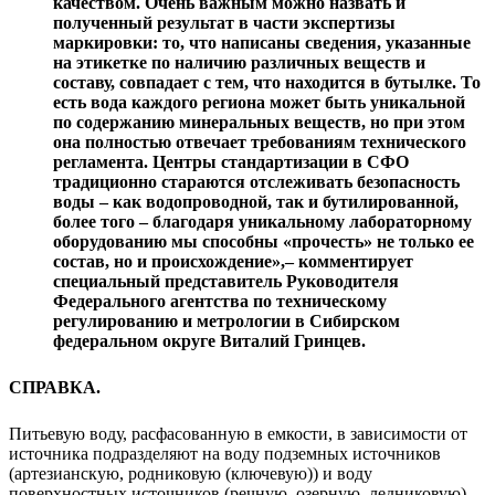
качеством. Очень важным можно назвать и
полученный результат в части экспертизы
маркировки: то, что написаны сведения, указанные
на этикетке по наличию различных веществ и
составу, совпадает с тем, что находится в бутылке. То
есть вода каждого региона может быть уникальной
по содержанию минеральных веществ, но при этом
она полностью отвечает требованиям технического
регламента. Центры стандартизации в СФО
традиционно стараются отслеживать безопасность
воды – как водопроводной, так и бутилированной,
более того – благодаря уникальному лабораторному
оборудованию мы способны «прочесть» не только ее
состав, но и происхождение»,– комментирует
специальный представитель Руководителя
Федерального агентства по техническому
регулированию и метрологии в Сибирском
федеральном округе Виталий Гринцев.
СПРАВКА.
Питьевую воду, расфасованную в емкости, в зависимости от
источника подразделяют на воду подземных источников
(артезианскую, родниковую (ключевую)) и воду
поверхностных источников (речную, озерную, ледниковую).