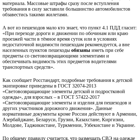
материала. Массовые штрафы сразу после вступления
требования в силу заставили большинство автомобилистов
обзавестись такими жилетами.
А вот из пешеходов мало кто знает, что пункт 4.1 ПДД гласит:
«При переходе дороги и движении по обочинам или краю
проезжей части в тёмное время суток или в условиях
недостаточной видимости пешеходам рекомендуется, а вне
населенных пунктов пешеходы
обязаны
иметь при себе
предметы со световозвращающими элементами и
обеспечивать видимость этих предметов водителями
транспортных средств».
Как сообщает Росстандарт, подробные требования к детской
экипировке приведены в ГОСТ 32074-2013
«Световозвращающие элементы детской и подростковой
одежды», для взрослых – в ГОСТ 57422-2017
«Световозвращающие элементы и изделия для пешеходов и
других участников дорожного движения». Данные
нормативные документы кроме России действуют в Армении,
Азербайджане, Беларуси, Грузии, Казахстане, Киргизии,
Молдове, Таджикистане, Туркмении, Узбекистане и Украине.
По общему правилу считается, что размещать СВЭ на одежде