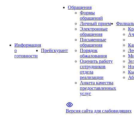
Обращения
Формы
обращений
Личный прием
Филиал
Электронные
Кр
обращения
Ач
Письменные
Информация
обращения
Ка
о
Прейскурант
Порядок
Ле
готовности
обжалования
Ми
Оценить работу
Зе
сотрудников
Но
отдела
Кы
реализации
Аб
Анкета качества
предоставленных
услуг
Версия сайта для слабовидящих