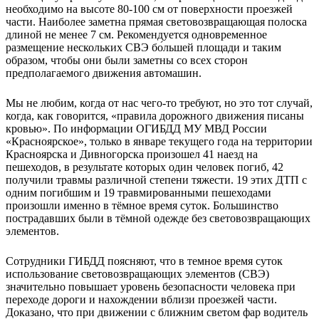
необходимо на высоте 80-100 см от поверхности проезжей
части. Наиболее заметна прямая световозвращающая полоска
длиной не менее 7 см. Рекомендуется одновременное
размещение нескольких СВЭ бо́льшей площади и таким
образом, чтобы они были заметны со всех сторон
предполагаемого движения автомашин.
Мы не любим, когда от нас чего-то требуют, но это тот случай,
когда, как говорится, «правила дорожного движения писаны
кровью». По информации ОГИБДД МУ МВД России
«Красноярское», только в январе текущего года на территории
Красноярска и Дивногорска произошел 41 наезд на
пешеходов, в результате которых один человек погиб, 42
получили травмы различной степени тяжести. 19 этих ДТП с
одним погибшим и 19 травмированными пешеходами
произошли именно в тёмное время суток. Большинство
пострадавших были в тёмной одежде без световозвращающих
элементов.
Сотрудники ГИБДД поясняют, что в темное время суток
использование световозвращающих элементов (СВЭ)
значительно повышает уровень безопасности человека при
переходе дороги и нахождении вблизи проезжей части.
Доказано, что при движении с ближним светом фар водитель