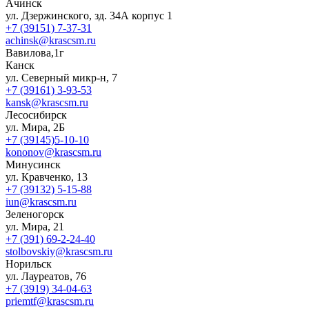
Ачинск
ул. Дзержинского, зд. 34А корпус 1
+7 (39151) 7-37-31
achinsk@krascsm.ru
Вавилова,1г
Канск
ул. Северный микр-н, 7
+7 (39161) 3-93-53
kansk@krascsm.ru
Лесосибирск
ул. Мира, 2Б
+7 (39145)5-10-10
kononov@krascsm.ru
Минусинск
ул. Кравченко, 13
+7 (39132) 5-15-88
iun@krascsm.ru
Зеленогорск
ул. Мира, 21
+7 (391) 69-2-24-40
stolbovskiy@krascsm.ru
Норильск
ул. Лауреатов, 76
+7 (3919) 34-04-63
priemtf@krascsm.ru