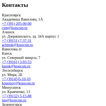
Контакты
Красноярск
Академика Вавилова, 1А
+7 (391) 205-00-00
csm@krascsm.ru
Ачинск
ул. Дзержинского, зд. 34А корпус 1
+7 (39151) 7-37-31
achinsk@krascsm.ru
Вавилова,1г
Канск
ул. Северный микр-н, 7
+7 (39161) 3-93-53
kansk@krascsm.ru
Лесосибирск
ул. Мира, 2Б
+7 (39145)5-10-10
kononov@krascsm.ru
Минусинск
ул. Кравченко, 13
+7 (39132) 5-15-88
iun@krascsm.ru
Зеленогорск