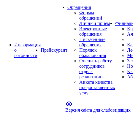
Обращения
Формы
обращений
Личный прием
Филиал
Электронные
Кр
обращения
Ач
Письменные
Информация
обращения
Ка
о
Прейскурант
Порядок
Ле
готовности
обжалования
Ми
Оценить работу
Зе
сотрудников
Но
отдела
Кы
реализации
Аб
Анкета качества
предоставленных
услуг
Версия сайта для слабовидящих