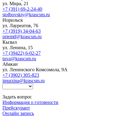
ул. Мира, 21
+7 (391) 69-2-24-40
stolbovskiy@krascsm.ru
Норильск
ул. Лауреатов, 76
+7 (3919) 34-04-63
priemtf@krascsm.ru
Кызыл
ул. Ленина, 15
+7 (39422) 6-02-27
tuva@krascsm.ru
Абакан
ул. Ленинского Комсомола, 9А
+7 (3902) 305-823
imurzina@krascsm.ru
Задать вопрос
Информация о готовности
Прейскурант
Онлайн запись