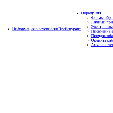
Обращения
Формы обр
Личный при
Электронны
Информация о готовности
Прейскурант
Письменные
Порядок об
Оценить раб
Анкета каче