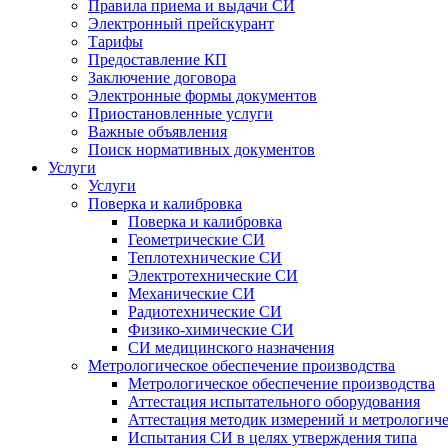
Правила приема и выдачи СИ
Электронный прейскурант
Тарифы
Предоставление КП
Заключение договора
Электронные формы документов
Приостановленные услуги
Важные объявления
Поиск нормативных документов
Услуги
Услуги
Поверка и калибровка
Поверка и калибровка
Геометрические СИ
Теплотехнические СИ
Электротехнические СИ
Механические СИ
Радиотехнические СИ
Физико-химические СИ
СИ медицинского назначения
Метрологическое обеспечение производства
Метрологическое обеспечение производства
Аттестация испытательного оборудования
Аттестация методик измерений и метрологиче
Испытания СИ в целях утверждения типа