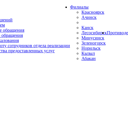
Филиалы
Красноярск
Ачинск
ащений
ем
Канск
е обращения
Лесосибирск
Противоде
 обращения
Минусинск
жалования
Зеленогорск
оту сотрудников отдела реализации
Норильск
ства предоставленных услуг
Кызыл
Абакан