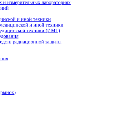
х и измерительных лабораториях
ений
цинской и иной техники
 медицинской и иной техники
 медицинской техники (ИМТ)
удования
редств радиационной защиты
ания
 рынок)