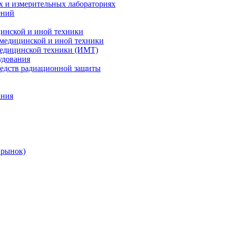
х и измерительных лабораториях
ений
цинской и иной техники
 медицинской и иной техники
 медицинской техники (ИМТ)
удования
редств радиационной защиты
ания
 рынок)