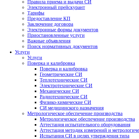
Правила приема и выдачи СИ
Электронный прейскурант
Тарифы
Предоставление КП
Заключение договора
Электронные формы документов
Приостановленные услуги
Важные объявления
Поиск нормативных документов
Услуги
Услуги
Поверка и калибровка
Поверка и калибровка
Геометрические СИ
Теплотехнические СИ
Электротехнические СИ
Механические СИ
Радиотехнические СИ
Физико-химические СИ
СИ медицинского назначения
Метрологическое обеспечение производства
Метрологическое обеспечение производства
Аттестация испытательного оборудования
Аттестация методик измерений и метрологиче
Испытания СИ в целях утверждения типа