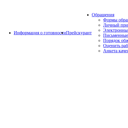
Обращения
Формы обр
Личный при
Электронны
Информация о готовности
Прейскурант
Письменные
Порядок об
Оценить раб
Анкета каче