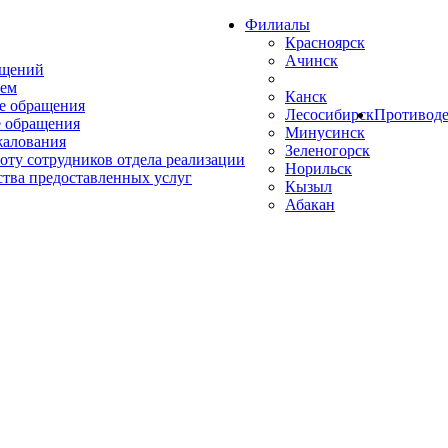
Филиалы
Красноярск
Ачинск
ащений
ем
Канск
е обращения
Лесосибирск
Противоде
 обращения
Минусинск
жалования
Зеленогорск
оту сотрудников отдела реализации
Норильск
ства предоставленных услуг
Кызыл
Абакан