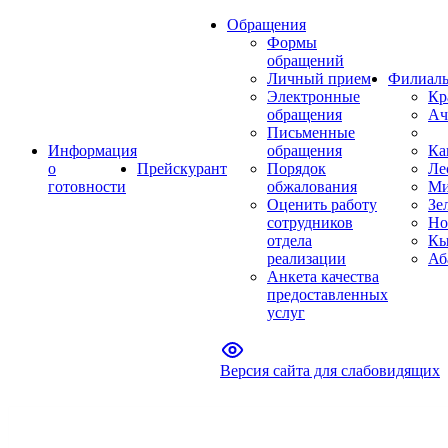
Обращения
Формы
обращений
Личный прием
Филиал
Электронные
Кр
обращения
Ач
Письменные
Информация
обращения
Ка
о
Прейскурант
Порядок
Ле
готовности
обжалования
Ми
Оценить работу
Зе
сотрудников
Но
отдела
Кы
реализации
Аб
Анкета качества
предоставленных
услуг
Версия сайта для слабовидящих