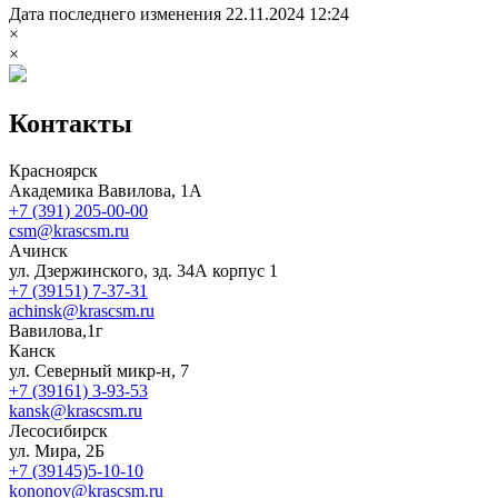
Дата последнего изменения 22.11.2024 12:24
×
×
Контакты
Красноярск
Академика Вавилова, 1А
+7 (391) 205-00-00
csm@krascsm.ru
Ачинск
ул. Дзержинского, зд. 34А корпус 1
+7 (39151) 7-37-31
achinsk@krascsm.ru
Вавилова,1г
Канск
ул. Северный микр-н, 7
+7 (39161) 3-93-53
kansk@krascsm.ru
Лесосибирск
ул. Мира, 2Б
+7 (39145)5-10-10
kononov@krascsm.ru