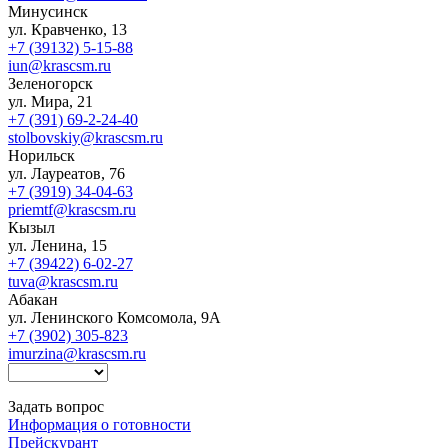
Минусинск
ул. Кравченко, 13
+7 (39132) 5-15-88
iun@krascsm.ru
Зеленогорск
ул. Мира, 21
+7 (391) 69-2-24-40
stolbovskiy@krascsm.ru
Норильск
ул. Лауреатов, 76
+7 (3919) 34-04-63
priemtf@krascsm.ru
Кызыл
ул. Ленина, 15
+7 (39422) 6-02-27
tuva@krascsm.ru
Абакан
ул. Ленинского Комсомола, 9А
+7 (3902) 305-823
imurzina@krascsm.ru
Задать вопрос
Информация о готовности
Прейскурант