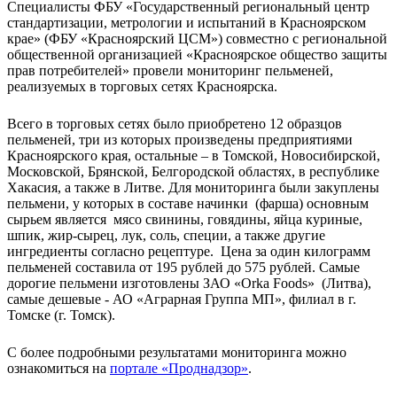
Специалисты ФБУ «Государственный региональный центр
стандартизации, метрологии и испытаний в Красноярском
крае» (ФБУ «Красноярский ЦСМ») совместно с региональной
общественной организацией «Красноярское общество защиты
прав потребителей» провели мониторинг пельменей,
реализуемых в торговых сетях Красноярска.
Всего в торговых сетях было приобретено 12 образцов
пельменей, три из которых произведены предприятиями
Красноярского края, остальные – в Томской, Новосибирской,
Московской, Брянской, Белгородской областях, в республике
Хакасия, а также в Литве. Для мониторинга были закуплены
пельмени, у которых в составе начинки (фарша) основным
сырьем является мясо свинины, говядины, яйца куриные,
шпик, жир-сырец, лук, соль, специи, а также другие
ингредиенты согласно рецептуре. Цена за один килограмм
пельменей составила от 195 рублей до 575 рублей. Самые
дорогие пельмени изготовлены ЗАО «Orka Foods» (Литва),
самые дешевые - АО «Аграрная Группа МП», филиал в г.
Томске (г. Томск).
С более подробными результатами мониторинга можно
ознакомиться на
портале «Проднадзор»
.