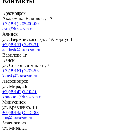
Контакты
Красноярск
Академика Вавилова, 1А
+7 (391) 205-00-00
csm@krascsm.ru
Ачинск
ул. Дзержинского, зд. 34А корпус 1
+7 (39151) 7-37-31
achinsk@krascsm.ru
Вавилова,1г
Канск
ул. Северный микр-н, 7
+7 (39161) 3-93-53
kansk@krascsm.ru
Лесосибирск
ул. Мира, 2Б
+7 (39145)5-10-10
kononov@krascsm.ru
Минусинск
ул. Кравченко, 13
+7 (39132) 5-15-88
iun@krascsm.ru
Зеленогорск
ул. Мира, 21