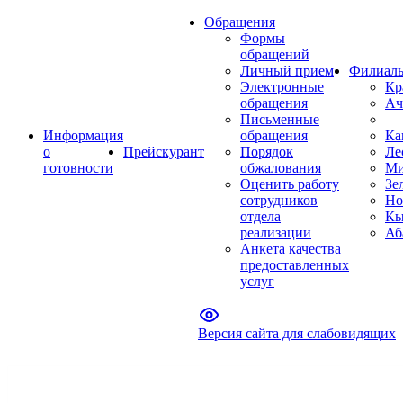
Обращения
Формы
обращений
Личный прием
Филиал
Электронные
Кр
обращения
Ач
Письменные
Информация
обращения
Ка
о
Прейскурант
Порядок
Ле
готовности
обжалования
Ми
Оценить работу
Зе
сотрудников
Но
отдела
Кы
реализации
Аб
Анкета качества
предоставленных
услуг
Версия сайта для слабовидящих