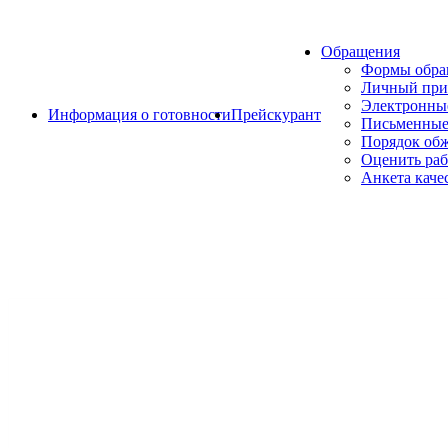
Обращения
Формы обр
Личный при
Электронны
Информация о готовности
Прейскурант
Письменные
Порядок об
Оценить раб
Анкета каче