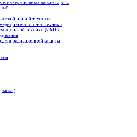
х и измерительных лабораториях
ений
цинской и иной техники
 медицинской и иной техники
 медицинской техники (ИМТ)
удования
редств радиационной защиты
ания
 рынок)