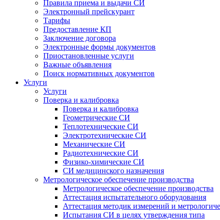
Правила приема и выдачи СИ
Электронный прейскурант
Тарифы
Предоставление КП
Заключение договора
Электронные формы документов
Приостановленные услуги
Важные объявления
Поиск нормативных документов
Услуги
Услуги
Поверка и калибровка
Поверка и калибровка
Геометрические СИ
Теплотехнические СИ
Электротехнические СИ
Механические СИ
Радиотехнические СИ
Физико-химические СИ
СИ медицинского назначения
Метрологическое обеспечение производства
Метрологическое обеспечение производства
Аттестация испытательного оборудования
Аттестация методик измерений и метрологиче
Испытания СИ в целях утверждения типа