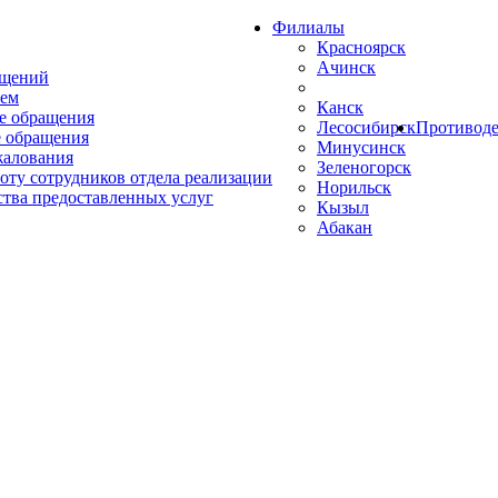
Филиалы
Красноярск
Ачинск
ащений
ем
Канск
е обращения
Лесосибирск
Противоде
 обращения
Минусинск
жалования
Зеленогорск
оту сотрудников отдела реализации
Норильск
ства предоставленных услуг
Кызыл
Абакан