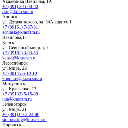
Академика Вавилова, 1А
+7 (391) 205-00-00
csm@krascsm.ru
Ачинск
ул. Дзержинского, зд. 34А корпус 1
+7 (39151) 7-37-31
achinsk@krascsm.ru
Вавилова,1г
Канск
ул. Северный микр-н, 7
+7 (39161) 3-93-53
kansk@krascsm.ru
Лесосибирск
ул. Мира, 2Б
+7 (39145)5-10-10
kononov@krascsm.ru
Минусинск
ул. Кравченко, 13
+7 (39132) 5-15-88
iun@krascsm.ru
Зеленогорск
ул. Мира, 21
+7 (391) 69-2-24-40
stolbovskiy@krascsm.ru
Норильск