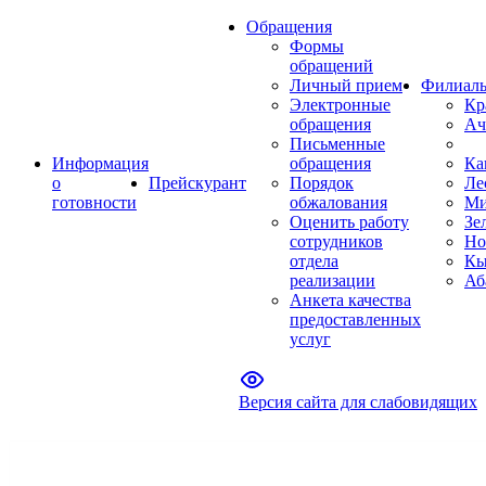
Обращения
Формы
обращений
Личный прием
Филиал
Электронные
Кр
обращения
Ач
Письменные
Информация
обращения
Ка
о
Прейскурант
Порядок
Ле
готовности
обжалования
Ми
Оценить работу
Зе
сотрудников
Но
отдела
Кы
реализации
Аб
Анкета качества
предоставленных
услуг
Версия сайта для слабовидящих