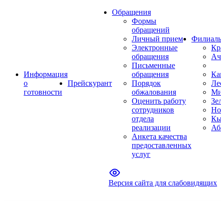
Обращения
Формы
обращений
Личный прием
Филиал
Электронные
Кр
обращения
Ач
Письменные
Информация
обращения
Ка
о
Прейскурант
Порядок
Ле
готовности
обжалования
Ми
Оценить работу
Зе
сотрудников
Но
отдела
Кы
реализации
Аб
Анкета качества
предоставленных
услуг
Версия сайта для слабовидящих