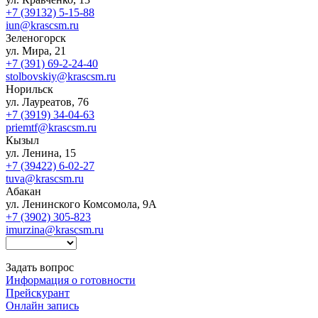
+7 (39132) 5-15-88
iun@krascsm.ru
Зеленогорск
ул. Мира, 21
+7 (391) 69-2-24-40
stolbovskiy@krascsm.ru
Норильск
ул. Лауреатов, 76
+7 (3919) 34-04-63
priemtf@krascsm.ru
Кызыл
ул. Ленина, 15
+7 (39422) 6-02-27
tuva@krascsm.ru
Абакан
ул. Ленинского Комсомола, 9А
+7 (3902) 305-823
imurzina@krascsm.ru
Задать вопрос
Информация о готовности
Прейскурант
Онлайн запись