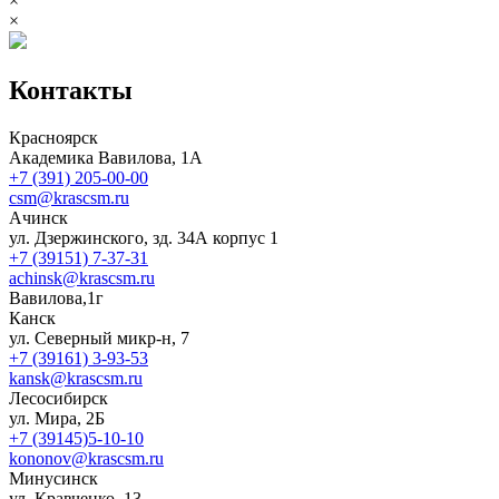
×
×
Контакты
Красноярск
Академика Вавилова, 1А
+7 (391) 205-00-00
csm@krascsm.ru
Ачинск
ул. Дзержинского, зд. 34А корпус 1
+7 (39151) 7-37-31
achinsk@krascsm.ru
Вавилова,1г
Канск
ул. Северный микр-н, 7
+7 (39161) 3-93-53
kansk@krascsm.ru
Лесосибирск
ул. Мира, 2Б
+7 (39145)5-10-10
kononov@krascsm.ru
Минусинск
ул. Кравченко, 13