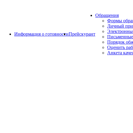
Обращения
Формы обр
Личный при
Электронны
Информация о готовности
Прейскурант
Письменные
Порядок об
Оценить раб
Анкета каче