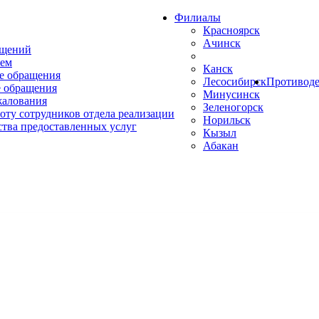
Филиалы
Красноярск
Ачинск
ащений
ем
Канск
е обращения
Лесосибирск
Противоде
 обращения
Минусинск
жалования
Зеленогорск
оту сотрудников отдела реализации
Норильск
ства предоставленных услуг
Кызыл
Абакан