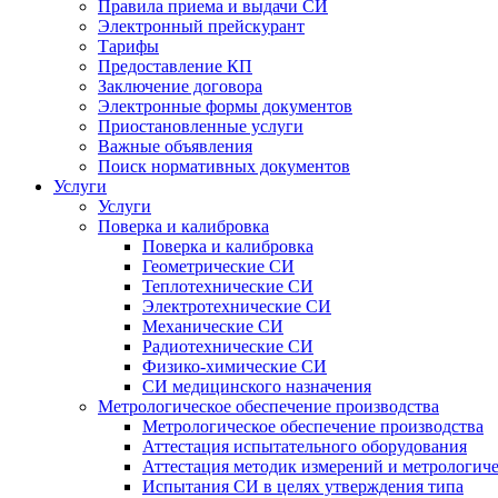
Правила приема и выдачи СИ
Электронный прейскурант
Тарифы
Предоставление КП
Заключение договора
Электронные формы документов
Приостановленные услуги
Важные объявления
Поиск нормативных документов
Услуги
Услуги
Поверка и калибровка
Поверка и калибровка
Геометрические СИ
Теплотехнические СИ
Электротехнические СИ
Механические СИ
Радиотехнические СИ
Физико-химические СИ
СИ медицинского назначения
Метрологическое обеспечение производства
Метрологическое обеспечение производства
Аттестация испытательного оборудования
Аттестация методик измерений и метрологиче
Испытания СИ в целях утверждения типа