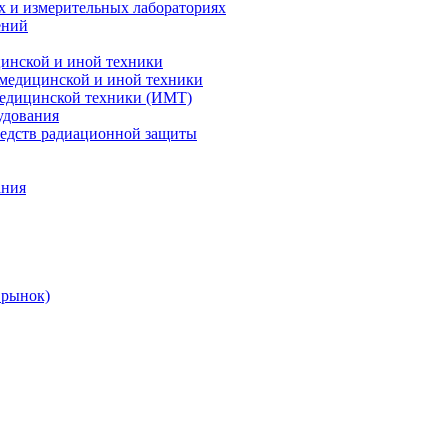
х и измерительных лабораториях
ений
цинской и иной техники
 медицинской и иной техники
 медицинской техники (ИМТ)
удования
редств радиационной защиты
ания
 рынок)