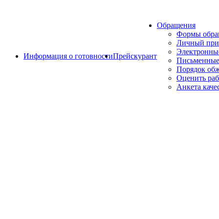
Обращения
Формы обр
Личный при
Электронны
Информация о готовности
Прейскурант
Письменные
Порядок об
Оценить раб
Анкета каче