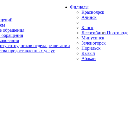
Филиалы
Красноярск
Ачинск
ащений
ем
Канск
е обращения
Лесосибирск
Противоде
 обращения
Минусинск
жалования
Зеленогорск
оту сотрудников отдела реализации
Норильск
ства предоставленных услуг
Кызыл
Абакан