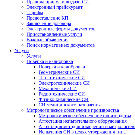
Правила приема и выдачи СИ
Электронный прейскурант
Тарифы
Предоставление КП
Заключение договора
Электронные формы документов
Приостановленные услуги
Важные объявления
Поиск нормативных документов
Услуги
Услуги
Поверка и калибровка
Поверка и калибровка
Геометрические СИ
Теплотехнические СИ
Электротехнические СИ
Механические СИ
Радиотехнические СИ
Физико-химические СИ
СИ медицинского назначения
Метрологическое обеспечение производства
Метрологическое обеспечение производства
Аттестация испытательного оборудования
Аттестация методик измерений и метрологиче
Испытания СИ в целях утверждения типа