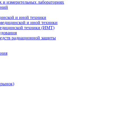
х и измерительных лабораториях
ений
цинской и иной техники
 медицинской и иной техники
 медицинской техники (ИМТ)
удования
редств радиационной защиты
ания
 рынок)