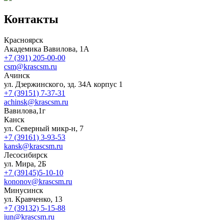
Контакты
Красноярск
Академика Вавилова, 1А
+7 (391) 205-00-00
csm@krascsm.ru
Ачинск
ул. Дзержинского, зд. 34А корпус 1
+7 (39151) 7-37-31
achinsk@krascsm.ru
Вавилова,1г
Канск
ул. Северный микр-н, 7
+7 (39161) 3-93-53
kansk@krascsm.ru
Лесосибирск
ул. Мира, 2Б
+7 (39145)5-10-10
kononov@krascsm.ru
Минусинск
ул. Кравченко, 13
+7 (39132) 5-15-88
iun@krascsm.ru