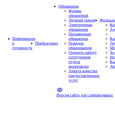
Обращения
Формы
обращений
Личный прием
Филиал
Электронные
Кр
обращения
Ач
Письменные
Информация
обращения
Ка
о
Прейскурант
Порядок
Ле
готовности
обжалования
Ми
Оценить работу
Зе
сотрудников
Но
отдела
Кы
реализации
Аб
Анкета качества
предоставленных
услуг
Версия сайта для слабовидящих