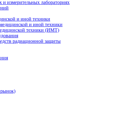
х и измерительных лабораториях
ений
цинской и иной техники
 медицинской и иной техники
 медицинской техники (ИМТ)
удования
редств радиационной защиты
ания
 рынок)