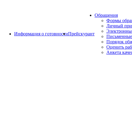
Обращения
Формы обр
Личный при
Электронны
Информация о готовности
Прейскурант
Письменные
Порядок об
Оценить раб
Анкета каче