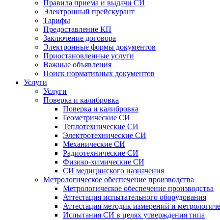
Правила приема и выдачи СИ
Электронный прейскурант
Тарифы
Предоставление КП
Заключение договора
Электронные формы документов
Приостановленные услуги
Важные объявления
Поиск нормативных документов
Услуги
Услуги
Поверка и калибровка
Поверка и калибровка
Геометрические СИ
Теплотехнические СИ
Электротехнические СИ
Механические СИ
Радиотехнические СИ
Физико-химические СИ
СИ медицинского назначения
Метрологическое обеспечение производства
Метрологическое обеспечение производства
Аттестация испытательного оборудования
Аттестация методик измерений и метрологиче
Испытания СИ в целях утверждения типа