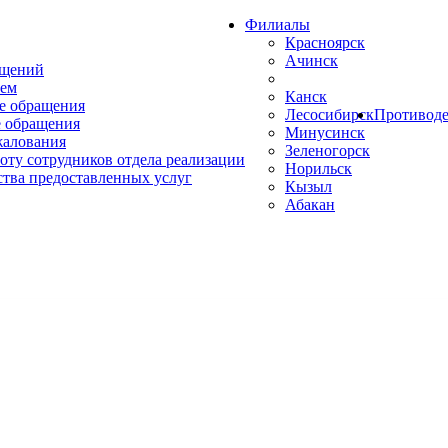
Филиалы
Красноярск
Ачинск
ащений
ем
Канск
е обращения
Лесосибирск
Противоде
 обращения
Минусинск
жалования
Зеленогорск
оту сотрудников отдела реализации
Норильск
ства предоставленных услуг
Кызыл
Абакан