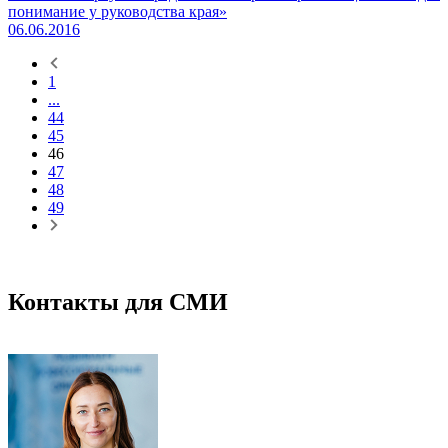
понимание у руководства края»
06.06.2016
1
...
44
45
46
47
48
49
Контакты для СМИ