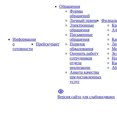
Обращения
Формы
обращений
Личный прием
Филиал
Электронные
Кр
обращения
Ач
Письменные
Информация
обращения
Ка
о
Прейскурант
Порядок
Ле
готовности
обжалования
Ми
Оценить работу
Зе
сотрудников
Но
отдела
Кы
реализации
Аб
Анкета качества
предоставленных
услуг
Версия сайта для слабовидящих