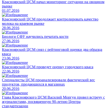
Красноярский ЦСМ начал мониторинг ситуации на овощном
рынке
01.07.2016
​Красноярский ЦСМ продолжает контролировать качество
молока на краевом рынке
28.06.2016
Биологи СФУ научились печатать кости
27.06.2016
Красноярский ЦСМ снял с рейтинговой оценки два образца
кваса
23.06.2016
​Красноярский ЦСМ проведет оценку городского кваса
22.06.2016
​Специалисты ЦСМ проанализировали фактический вес
продуктов, продающихся в магазинах
20.06.2016
​Глава Красноярского ЦСМ Василий Моргун провел встречу с
журналистами, посвященную 90-летию Центра
стандартизации