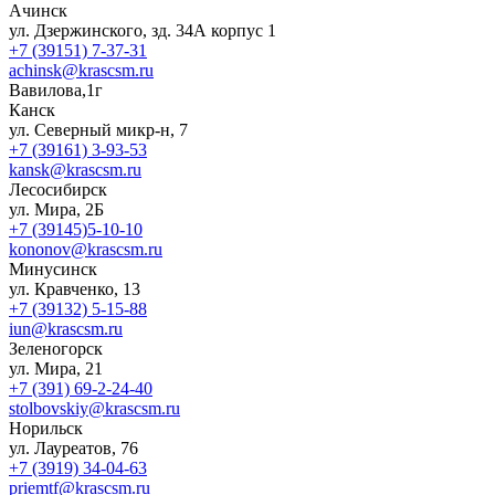
Ачинск
ул. Дзержинского, зд. 34А корпус 1
+7 (39151) 7-37-31
achinsk@krascsm.ru
Вавилова,1г
Канск
ул. Северный микр-н, 7
+7 (39161) 3-93-53
kansk@krascsm.ru
Лесосибирск
ул. Мира, 2Б
+7 (39145)5-10-10
kononov@krascsm.ru
Минусинск
ул. Кравченко, 13
+7 (39132) 5-15-88
iun@krascsm.ru
Зеленогорск
ул. Мира, 21
+7 (391) 69-2-24-40
stolbovskiy@krascsm.ru
Норильск
ул. Лауреатов, 76
+7 (3919) 34-04-63
priemtf@krascsm.ru