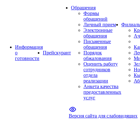
Обращения
Формы
обращений
Личный прием
Филиал
Электронные
Кр
обращения
Ач
Письменные
Информация
обращения
Ка
о
Прейскурант
Порядок
Ле
готовности
обжалования
Ми
Оценить работу
Зе
сотрудников
Но
отдела
Кы
реализации
Аб
Анкета качества
предоставленных
услуг
Версия сайта для слабовидящих