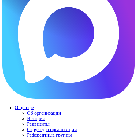
О центре
Об организации
История
Реквизиты
Структура организации
Референтные группы