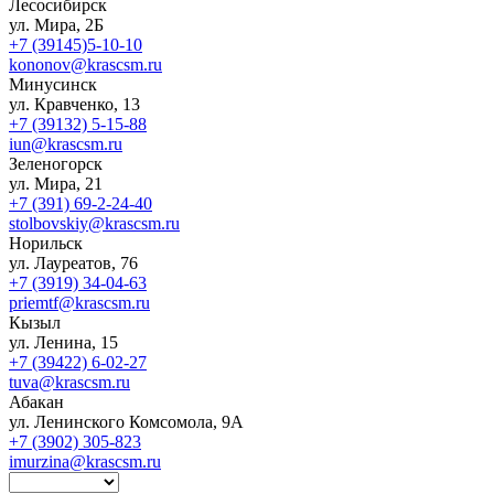
Лесосибирск
ул. Мира, 2Б
+7 (39145)5-10-10
kononov@krascsm.ru
Минусинск
ул. Кравченко, 13
+7 (39132) 5-15-88
iun@krascsm.ru
Зеленогорск
ул. Мира, 21
+7 (391) 69-2-24-40
stolbovskiy@krascsm.ru
Норильск
ул. Лауреатов, 76
+7 (3919) 34-04-63
priemtf@krascsm.ru
Кызыл
ул. Ленина, 15
+7 (39422) 6-02-27
tuva@krascsm.ru
Абакан
ул. Ленинского Комсомола, 9А
+7 (3902) 305-823
imurzina@krascsm.ru