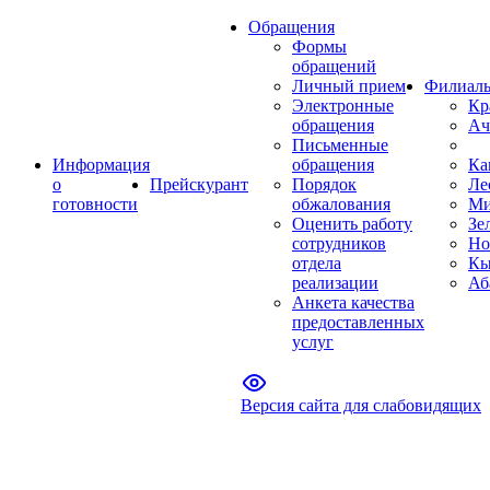
Обращения
Формы
обращений
Личный прием
Филиал
Электронные
Кр
обращения
Ач
Письменные
Информация
обращения
Ка
о
Прейскурант
Порядок
Ле
готовности
обжалования
Ми
Оценить работу
Зе
сотрудников
Но
отдела
Кы
реализации
Аб
Анкета качества
предоставленных
услуг
Версия сайта для слабовидящих