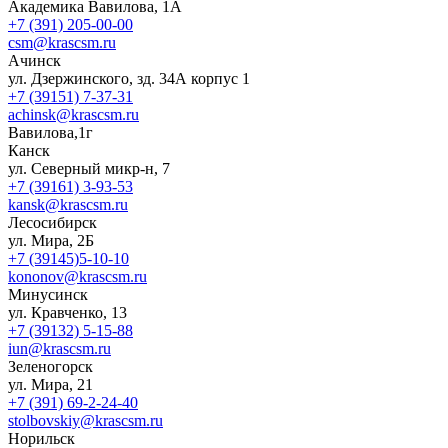
Академика Вавилова, 1А
+7 (391) 205-00-00
csm@krascsm.ru
Ачинск
ул. Дзержинского, зд. 34А корпус 1
+7 (39151) 7-37-31
achinsk@krascsm.ru
Вавилова,1г
Канск
ул. Северный микр-н, 7
+7 (39161) 3-93-53
kansk@krascsm.ru
Лесосибирск
ул. Мира, 2Б
+7 (39145)5-10-10
kononov@krascsm.ru
Минусинск
ул. Кравченко, 13
+7 (39132) 5-15-88
iun@krascsm.ru
Зеленогорск
ул. Мира, 21
+7 (391) 69-2-24-40
stolbovskiy@krascsm.ru
Норильск